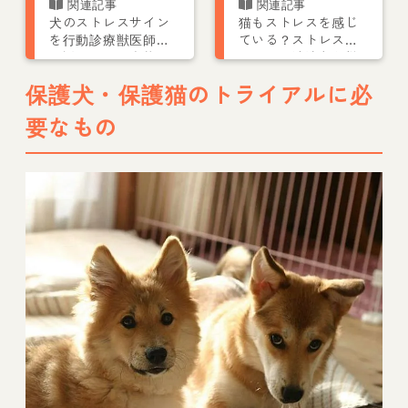
犬のストレスサイン
猫もストレスを感じ
を行動診療獣医師が
ている？ストレスサ
解説！原因や症状、
インや解消法など獣
ストレス解消法も紹
医師が解説
保護犬・保護猫のトライアルに必
介
要なもの