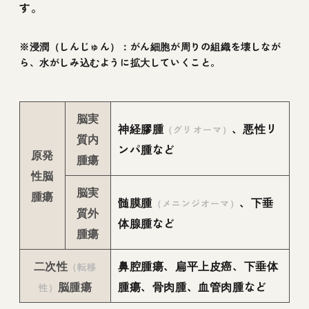
す。
※浸潤（しんじゅん）：がん細胞が周りの組織を壊しなが
ら、水がしみ込むように拡大していくこと。
脳実
神経膠腫
、悪性リ
（グリオーマ）
質内
ンパ腫など
原発
腫瘍
性脳
脳実
腫瘍
髄膜腫
、下垂
（メニンジオーマ）
質外
体腺腫など
腫瘍
二次性
鼻腔腫瘍、扁平上皮癌、下垂体
（転移
脳腫瘍
腫瘍、骨肉腫、血管肉腫など
性）