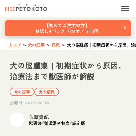
›
【初めてご注文の方】
お試し4パック 78%オフ 970円
トップ
＞
犬の記事
＞
病気
＞
犬の脳腫瘍｜初期症状から原因、治
犬の脳腫瘍｜初期症状から原因、
治療法まで獣医師が解説
犬の記事
犬の病気
公開日:
2022.06.14
佐藤貴紀
獣医師/循環器科担当/認定医