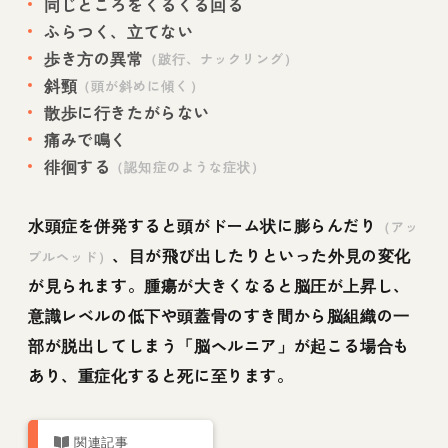
同じところをくるくる回る
ふらつく、立てない
歩き方の異常
（跛行、ナックリング）
斜頸
（頭が斜めに傾く）
散歩に行きたがらない
痛みで鳴く
徘徊する
（認知症のような症状）
水頭症を併発すると頭がドーム状に膨らんだり
（アッ
、目が飛び出したりといった外見の変化
プルヘッド）
が見られます。腫瘍が大きくなると脳圧が上昇し、
意識レベルの低下や頭蓋骨のすき間から脳組織の一
部が脱出してしまう「脳ヘルニア」が起こる場合も
あり、重症化すると死に至ります。