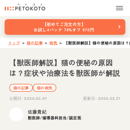
›
【初めてご注文の方】
お試し4パック 78%オフ 970円
トップ
＞
猫の記事
＞
病気
＞
【獣医師解説】猫の便秘の原因は？
【獣医師解説】猫の便秘の原因
は？症状や治療法を獣医師が解説
猫の記事
猫の病気
公開日:
更新日:
2024.03.07
2026.02.21
佐藤貴紀
獣医師/循環器科担当/認定医