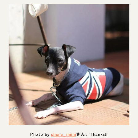
Photo by
shore_mimi
さん、Thanks!!