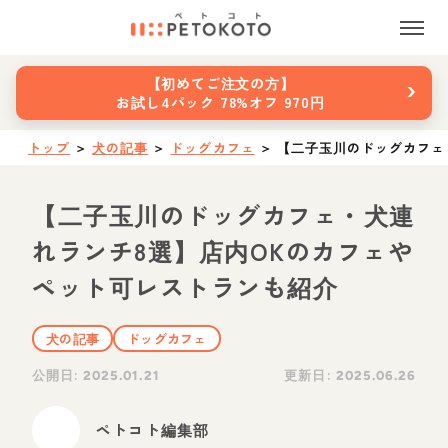
›
【初めてご注文の方】
お試し4パック 78%オフ 970円
トップ
＞
犬の記事
＞
ドッグカフェ
＞
【二子玉川のドッグカフェ
【二子玉川のドッグカフェ・犬連
れランチ8選】店内OKのカフェや
ペット可レストランも紹介
犬の記事
ドッグカフェ
公開日:
更新日:
2025.01.21
2025.06.26
ペトコト編集部