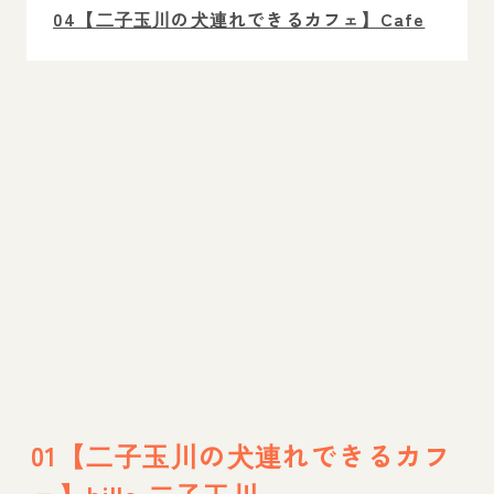
04【二子玉川の犬連れできるカフェ】Cafe
Lisette
05【二子玉川の店内OKの犬連れランチ＆デ
ィナースポット】Blue Blanche
06【二子玉川エリアの犬連れランチ＆ディナ
ースポット】Le Maghreb
07【二子玉川エリアの犬連れできるカフェ】
cafe imagine
08【二子玉川エリアの犬連れできるカフェ】
DeliCoco masiro
【二子玉川の休業中のドッグカフェ】Andy
01【二子玉川の犬連れできるカフ
Café