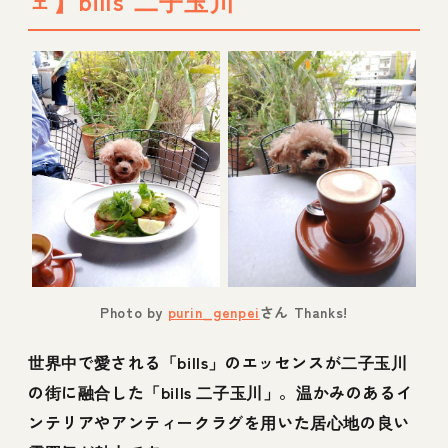
ェ】bills 二子玉川
【2024年7月6日からペット同伴不可になった
二子玉川のカフェ】アッチャカーナ
【閉店してしまった二子玉川のドッグカフ
ェ】DOG DEPT CAFE 玉川店
二子玉川周辺にはドッグランもたくさんあ
る！
ドッグカフェに行くなら基本マナーと役立つ
トレーニングも覚えよう！
Photo by
purin_genpei
さん Thanks!
お出かけ時におすすめの愛犬用おやつ
世界中で愛される「bills」のエッセンスが二子玉川
の街に融合した「bills 二子玉川」。温かみのあるイ
ンテリアやアンティークラグを用いた居心地の良い