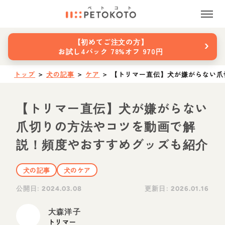
›
【初めてご注文の方】
お試し4パック 78%オフ 970円
トップ
＞
犬の記事
＞
ケア
＞
【トリマー直伝】犬が嫌がらない爪
【トリマー直伝】犬が嫌がらない
爪切りの方法やコツを動画で解
説！頻度やおすすめグッズも紹介
犬の記事
犬のケア
公開日:
更新日:
2024.03.08
2026.01.16
大森洋子
トリマー