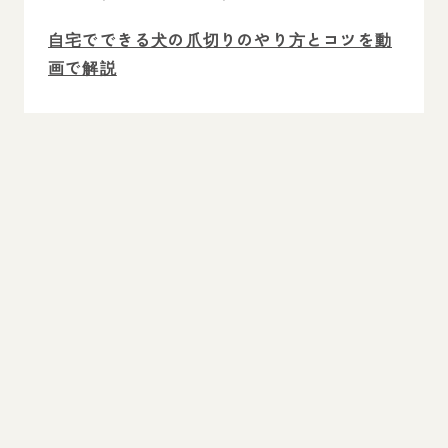
自宅でできる犬の爪切りのやり方とコツを動
画で解説
犬が爪切りで出血した場合の止血（止血剤）
巻き爪が酷い場合の犬の爪の切り方
愛犬への爪切りは健康管理に大切！