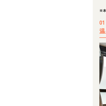
※
0
温