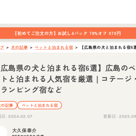
【初めてご注文の方】
お試し4パック 78%オフ 970円
ップ
＞
犬の記事
＞
ペットと泊まれる宿
＞
【広島県の犬と泊まれる宿6
【広島県の犬と泊まれる宿6選】広島の
ットと泊まれる人気宿を厳選｜コテージ
グランピング宿など
犬の記事
ペットと泊まれる宿
開日:
更新日:
2024.02.07
2025.09
大久保泰介