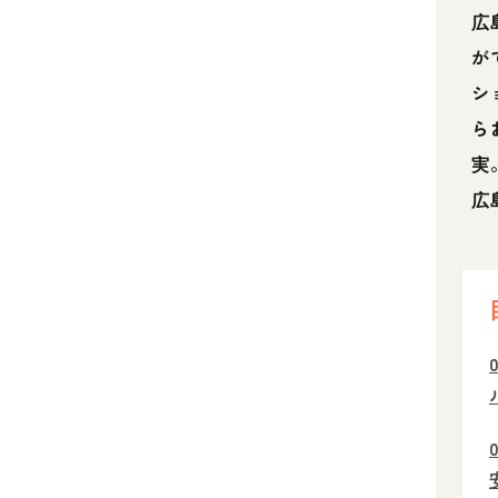
広
が
シ
ら
実
広