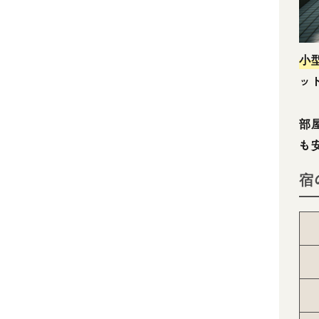
小
ッ
部
も
宿