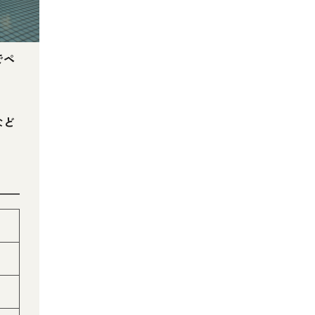
でペ
など