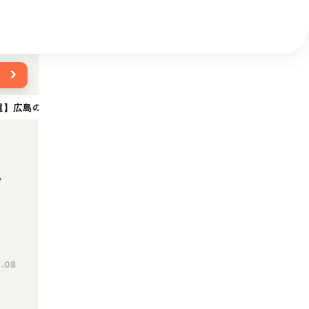
›
選】広島のペットと泊まれる人気宿を厳選｜コテージ・グランピング宿
ペ
・
.08