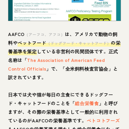
AAFCO
は、アメリカで動物の飼
（アーフコ、アフコ）
料や
ペットフード
の栄
（ドッグフード・キャットフード）
養基準を策定
している非営利の民間団体です。正式
名称は「
The Association of American Feed
Control Officials
」で、「全米飼料検査官協会」と
訳されています。
日本では犬や猫が毎日の主食にできるドッグフー
ド・キャットフードのことを「
総合栄養食
」と呼び
ますが、その際の栄養基準として一般的に利用され
ているのがAAFCOの栄養基準です。
ペトコトフーズ
も
AAFCOの栄養基準を満たした総合栄養食
になって