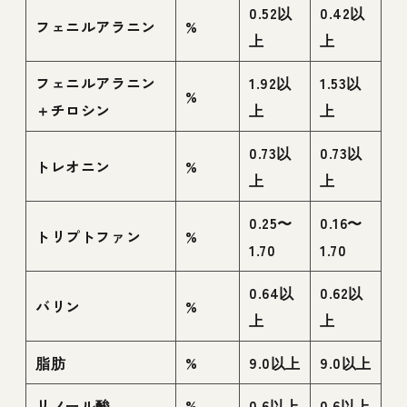
0.52以
0.42以
フェニルアラニン
%
上
上
フェニルアラニン
1.92以
1.53以
%
＋チロシン
上
上
0.73以
0.73以
トレオニン
%
上
上
0.25〜
0.16〜
トリプトファン
%
1.70
1.70
0.64以
0.62以
バリン
%
上
上
脂肪
%
9.0以上
9.0以上
リノール酸
%
0.6以上
0.6以上