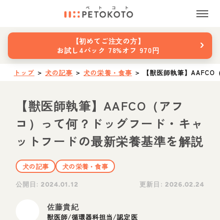
›
【初めてご注文の方】
お試し4パック 78%オフ 970円
トップ
＞
犬の記事
＞
犬の栄養・食事
＞
【獣医師執筆】AAFC
【獣医師執筆】AAFCO（アフ
コ）って何？ドッグフード・キャ
ットフードの最新栄養基準を解説
犬の記事
犬の栄養・食事
公開日:
更新日:
2024.01.12
2026.02.24
佐藤貴紀
獣医師/循環器科担当/認定医