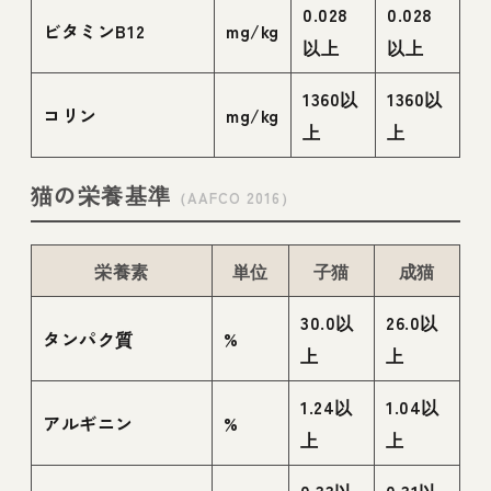
0.028
0.028
ビタミンB12
mg/kg
以上
以上
1360以
1360以
コリン
mg/kg
上
上
猫の栄養基準
（AAFCO 2016）
栄養素
単位
子猫
成猫
30.0以
26.0以
タンパク質
%
上
上
1.24以
1.04以
アルギニン
%
上
上
0.33以
0.31以