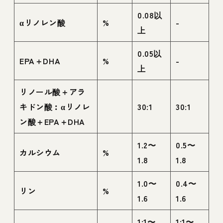
0.08以
αリノレン酸
%
-
上
0.05以
EPA＋DHA
%
-
上
リノール酸＋アラ
キドン酸︰αリノレ
30:1
30:1
ン酸＋EPA＋DHA
1.2〜
0.5〜
カルシウム
%
1.8
1.8
1.0〜
0.4〜
リン
%
1.6
1.6
1:1〜
1:1〜