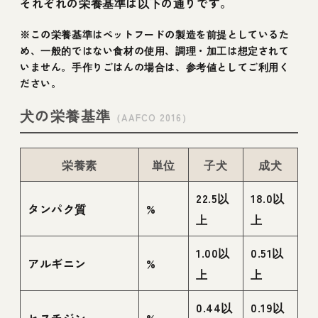
それぞれの栄養基準は以下の通りです。
※この栄養基準はペットフードの製造を前提としているた
め、一般的ではない食材の使用、調理・加工は想定されて
いません。手作りごはんの場合は、参考値としてご利用く
ださい。
犬の栄養基準
（AAFCO 2016）
栄養素
単位
子犬
成犬
22.5以
18.0以
タンパク質
%
上
上
1.00以
0.51以
アルギニン
%
上
上
0.44以
0.19以
ヒスチジン
%