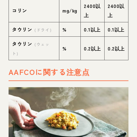
2400以
2400以
コリン
mg/kg
上
上
タウリン
%
0.1以上
0.1以上
（ドライ）
タウリン
（ウェッ
%
0.2以上
0.2以上
ト）
AAFCOに関する注意点