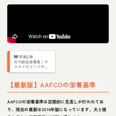
犬の総合栄養食｜オ
ススメのフードや手
作りの注意点、食べ
ない際の対処法を栄
養管理士が解説
【最新版】AAFCOの栄養基準
AAFCOの栄養基準は定期的に見直しが行われてお
り、現在の最新は2016年版になっています。犬と猫