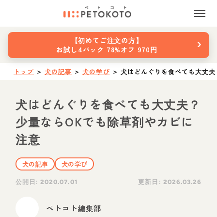
›
【初めてご注文の方】
お試し4パック 78%オフ 970円
トップ
＞
犬の記事
＞
犬の学び
＞
犬はどんぐりを食べても大丈夫
犬はどんぐりを食べても大丈夫？
少量ならOKでも除草剤やカビに
注意
犬の記事
犬の学び
公開日:
更新日:
2020.07.01
2026.03.26
ペトコト編集部