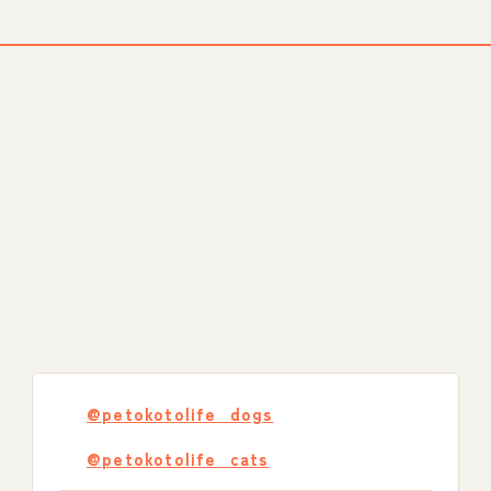
@petokotolife_dogs
@petokotolife_cats