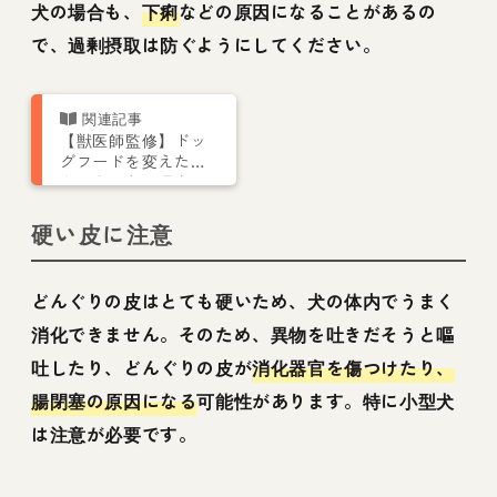
犬の場合も、
下痢
などの原因になることがあるの
で、過剰摂取は防ぐようにしてください。
【獣医師監修】ドッ
グフードを変えたと
き下痢になる理由と
対処法【犬の食育
Vol.6】
硬い皮に注意
どんぐりの皮はとても硬いため、犬の体内でうまく
消化できません。そのため、異物を吐きだそうと嘔
吐したり、どんぐりの皮が
消化器官を傷つけたり、
腸閉塞の原因になる
可能性があります。特に小型犬
は注意が必要です。