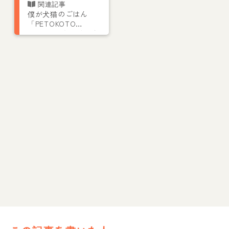
僕が犬猫のごはん
「PETOKOTO
FOODS」をつくった
理由｜きっかけは愛
犬コルクの「茶色い
豆粒」