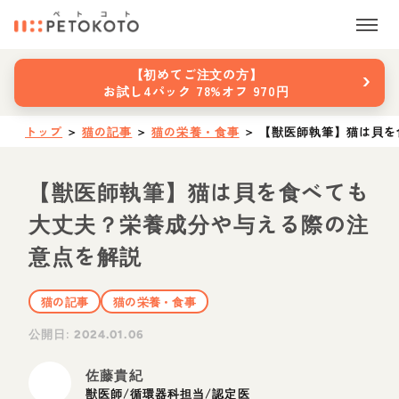
›
【初めてご注文の方】
お試し4パック 78%オフ 970円
トップ
＞
猫の記事
＞
猫の栄養・食事
＞
【獣医師執筆】猫は貝を
【獣医師執筆】猫は貝を食べても
大丈夫？栄養成分や与える際の注
意点を解説
猫の記事
猫の栄養・食事
公開日:
2024.01.06
佐藤貴紀
獣医師/循環器科担当/認定医