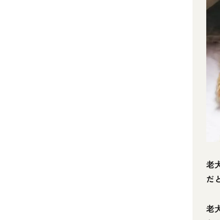
老
だ
老