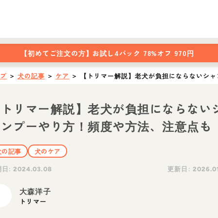
【初めてご注文の方】
お試し4パック 78%オフ 970円
ップ
＞
犬の記事
＞
ケア
＞
【トリマー解説】老犬が負担にならないシャ
【トリマー解説】老犬が負担にならない
ャンプーやり方！頻度や方法、注意点も
犬の記事
犬のケア
開日:
更新日:
2024.03.08
2026.0
大森洋子
トリマー