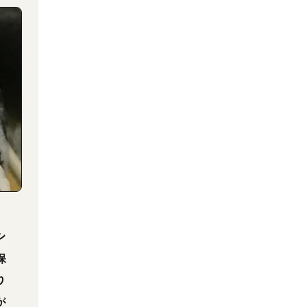
シ
保
り
が