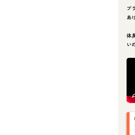
ブ
あ
体
い