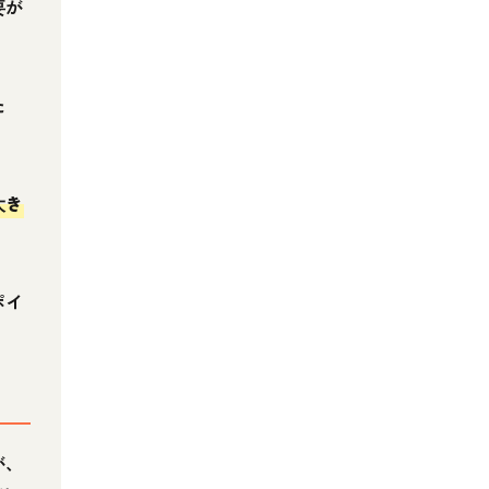
要が
た
大き
ポイ
が、