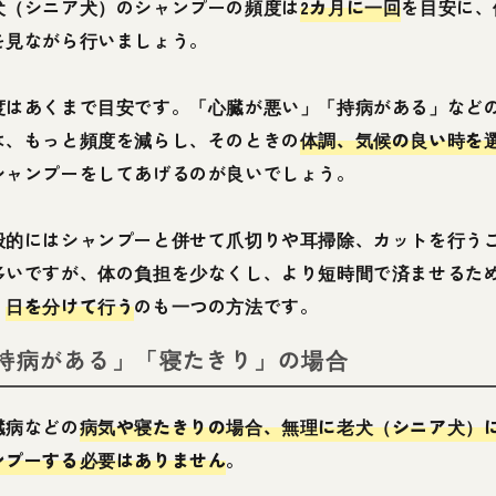
犬（シニア犬）のシャンプーの頻度は
2カ月に一回
を目安に、
を見ながら行いましょう。
度はあくまで目安です。「心臓が悪い」「持病がある」など
は、もっと頻度を減らし、そのときの
体調、気候の良い時を
シャンプーをしてあげるのが良いでしょう。
般的にはシャンプーと併せて爪切りや耳掃除、カットを行う
多いですが、体の負担を少なくし、より短時間で済ませるた
、
日を分けて行う
のも一つの方法です。
持病がある」「寝たきり」の場合
臓病などの
病気や寝たきりの場合、無理に老犬（シニア犬）
ンプーする必要はありません
。