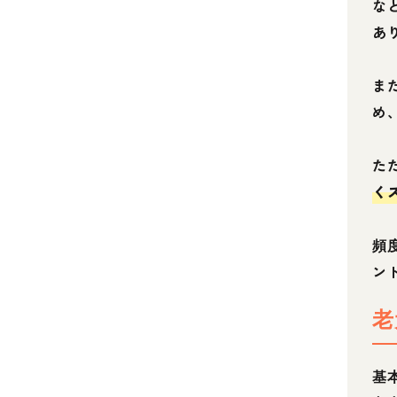
な
あ
ま
め
た
く
頻
ン
老
基