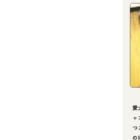
愛
ャ
つ
の