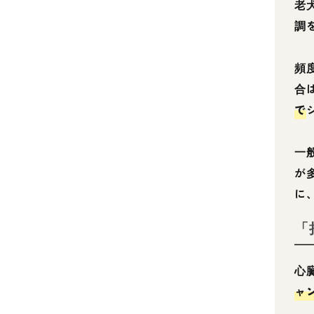
老
調
頻
合
で
一
が
に
「
心
ャ