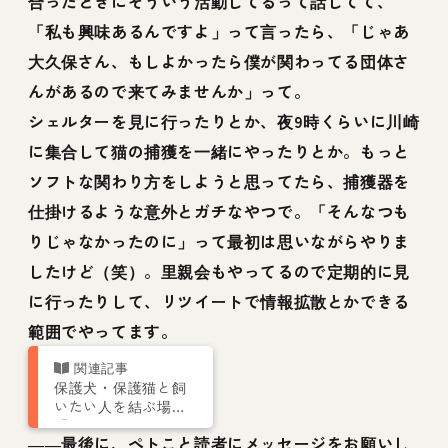
合ったときにそういう活動してるって話してて、
「私も興味あるんですよ」って言ったら、「じゃあ
大久保さん、もしよかったら僕が関わってる団体さ
んがあるので来てみませんか」って。
シェルターを見に行ったりとか、夜9時くらいに川崎
に集合して猫の捕獲を一緒にやったりとか。もっと
ソフトな関わり方をしようと思ってたら、捕獲器を
仕掛けるような意外とガチなやつで。「そんなつも
りじゃなかったのに」って最初は思いながらやりま
したけど（笑）。里親会もやってるので定期的に見
に行ったりして、リツイートで情報拡散とかできる
範囲でやってます。
保護犬・保護猫と飼
いたい人を結ぶ場所
「OMUSUBI」（お結
――最後に、ペトこと読者にメッセージをお願いし
び）