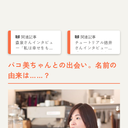
森泉さんインタビュ
チュートリアル徳井
ー「私は幸せをもら
さんインタビュー
ってる」｜縁や巡り
「ペットを飼う良さ
合わせで出会った動
より、うかつに飼う
パコ美ちゃんとの出会い。名前の
物たちとの生活
危険さを伝えたい」
由来は……？