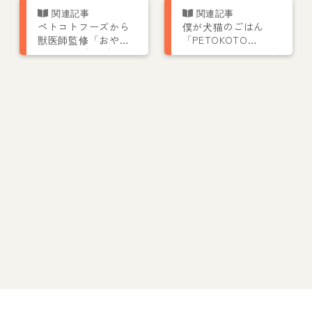
ペトコトフーズから
僕が犬猫のごはん
獣医師監修「おや
「PETOKOTO
つ」4種が新発売！フ
FOODS」をつくった
リーズドライで保存
理由｜きっかけは愛
料無添加
犬コルクの「茶色い
豆粒」