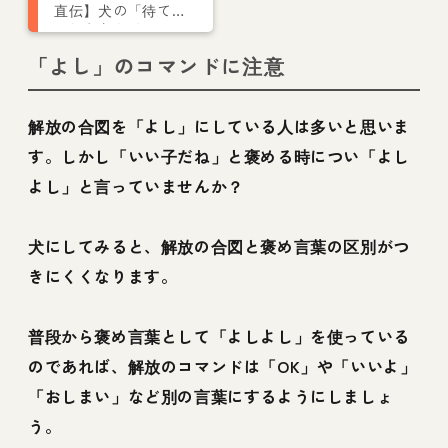
直伝】犬の「待て」
の教え方を動画で解
説！必要性やできな
「よし」のコマンドに注意
い場合のトレーニン
グのコツを紹介
解放の合図を「よし」にしている人は多いと思いま
す。しかし「いい子だね」と褒める時につい「よし
よし」と言っていませんか？
犬にしてみると、解放の合図と褒め言葉の区別がつ
きにくくなります。
普段から褒め言葉として「よしよし」を使っている
のであれば、解放のコマンドは「OK」や「いいよ」
「おしまい」など別の言葉にするようにしましょ
う。