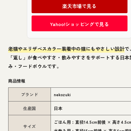
楽天市場で見る
Yahoo!ショッピングで見る
老猫やエリザベスカラー装着中の猫にもやさしい設計
で
「返し」が食べやすさ・飲みやすさをサポートする日本
み・フードボウルです。
商品情報
ブランド
nekozuki
生産国
日本
ごはん用：直径14.5cm前後 × 高さ4.5
サイズ
水飲み用：直径15cm前後 × 高さ6cm前