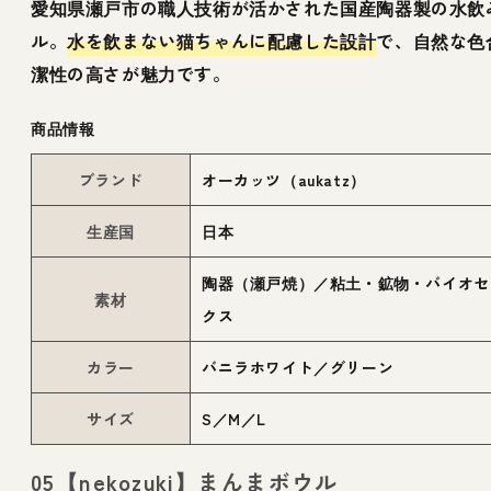
愛知県瀬戸市の職人技術が活かされた国産陶器製の水飲
ル。
水を飲まない猫ちゃんに配慮した設計
で、自然な色
潔性の高さが魅力です。
商品情報
ブランド
オーカッツ（aukatz）
生産国
日本
陶器（瀬戸焼）／粘土・鉱物・バイオセ
素材
クス
カラー
バニラホワイト／グリーン
サイズ
S／M／L
05【nekozuki】まんまボウル