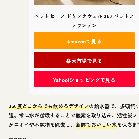
ペットセーフ ドリンクウェル 360 ペットフ
ァウンテン
Amazonで見る
楽天市場で見る
Yahoo!ショッピングで見る
360度どこからでも飲めるデザイン
の給水器で、多頭飼
適。常に水が循環することで酸素を取り込み、活性炭フ
がニオイや不純物を除去し、
新鮮でおいしい水
を保ちま