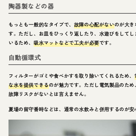
陶器製などの器
もっとも一般的なタイプで、
故障の心配がない
のが大き
す。ただし、お皿をひっくり返したり、水遊びをしてし
いるため、
吸水マットなどで工夫が必要
です。
自動循環式
フィルターがゴミや食べかすを取り除いてくれるため、
な水を提供できる
のが魅力です。ただし電気製品のため
故障リスクがないとは言えません。
夏場の留守番時などは、通常の水飲みと併用するのが安