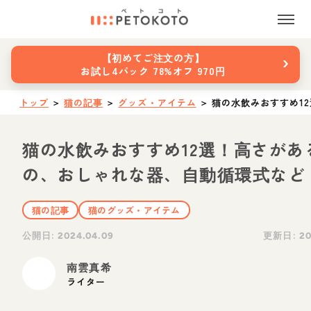
›
【初めてご注文の方】
お試し4パック 78%オフ 970円
トップ
＞
猫の記事
＞
グッズ・アイテム
＞
猫の水飲みおすすめ1
猫の水飲みおすすめ12選！高さがあ
の、おしゃれな器、自動循環式など
猫の記事
猫のグッズ・アイテム
公開日:
更新日:
2024.04.09
20
南雲真希
ライター