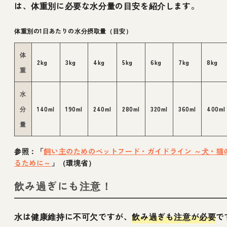
は、体重別に必要な水分量の目安を紹介します。
体重別の1日あたりの水分摂取量（目安）
体
2kg
3kg
4kg
5kg
6kg
7kg
8kg
重
水
分
140ml
190ml
240ml
280ml
320ml
360ml
400ml
量
参照：「
飼い主のためのペットフード・ガイドライン ～犬・猫
るために～
」（環境省）
飲み過ぎにも注意！
水は健康維持に不可欠ですが、
飲み過ぎも注意が必要
で