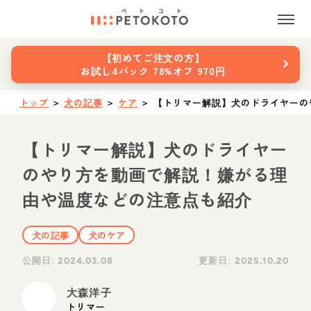
›
【初めてご注文の方】
お試し4パック 78%オフ 970円
トップ
＞
犬の記事
＞
ケア
＞
【トリマー解説】犬のドライヤーの
【トリマー解説】犬のドライヤー
のやり方を動画で解説！嫌がる理
由や温度などの注意点も紹介
犬の記事
犬のケア
公開日:
更新日:
2024.03.08
2025.10.20
大森洋子
トリマー