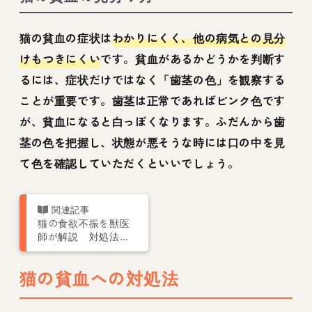
猫の貧血の症状は
わかりにくく、他の病気との見分
けもつきにくい
です。貧血があるかどうかを判断す
るには、症状だけではなく「歯茎の色」を観察する
ことが重要です。歯茎は正常であればピンク色です
が、貧血になると白っぽくなります。ふだんから歯
茎の色を把握し、状態が悪そうな時には口の中を見
て色を確認していただくといいでしょう。
猫の食欲不振を獣医
師が解説 対処法や
病院に行くべきかの
判断基準・よくある
猫の貧血への対処法
誤解