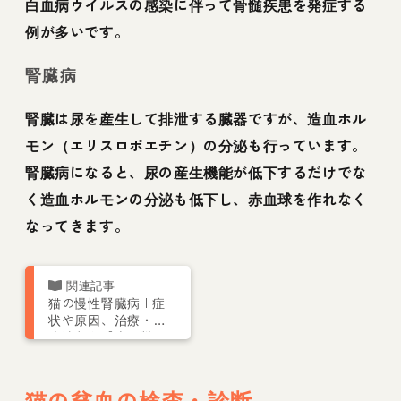
白血病ウイルスの感染に伴って骨髄疾患を発症する
例が多いです。
腎臓病
腎臓は尿を産生して排泄する臓器ですが、造血ホル
モン（エリスロポエチン）の分泌も行っています。
腎臓病になると、尿の産生機能が低下するだけでな
く造血ホルモンの分泌も低下し、赤血球を作れなく
なってきます。
猫の慢性腎臓病 | 症
状や原因、治療・予
防法など【専門獣医
が解説】
猫の貧血の検査・診断