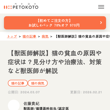
›
【初めてご注文の方】
お試し4パック 78%オフ 970円
トップ
＞
猫の記事
＞
病気
＞
【獣医師解説】猫の貧血の原因や症
【獣医師解説】猫の貧血の原因や
症状は？見分け方や治療法、対策
など獣医師が解説
猫の記事
猫の病気
公開日:
更新日:
2024.03.07
2026.02.21
佐藤貴紀
獣医師/循環器科担当/認定医