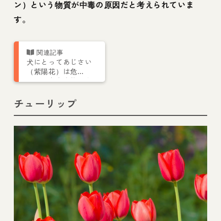
ン）という物質が中毒の原因だと考えられていま
す。
犬にとってあじさい
（紫陽花）は危
険！ 中毒症状や食
べた場合の対処法を
解説
チューリップ