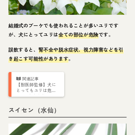
結婚式のブーケでも使われることが多いユリです
が、犬にとってユリは
全ての部位が危険
です。
誤飲すると、
腎不全や脱水症状、視力障害などを引
き起こす可能性があります
。
【獣医師監修】犬に
とってもユリは危
険!! 中毒症状の原因
と対処法
スイセン（水仙）