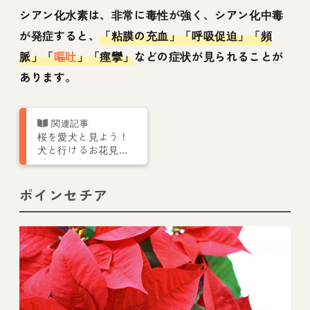
シアン化水素は、非常に毒性が強く、シアン化中毒
が発症すると、
「粘膜の充血」「呼吸促迫」「頻
脈」「
嘔吐
」「痙攣」
などの症状が見られることが
あります。
桜を愛犬と見よう！
犬と行けるお花見ス
ポットや桜の注意
点、お花見マナーな
ども紹介
ポインセチア