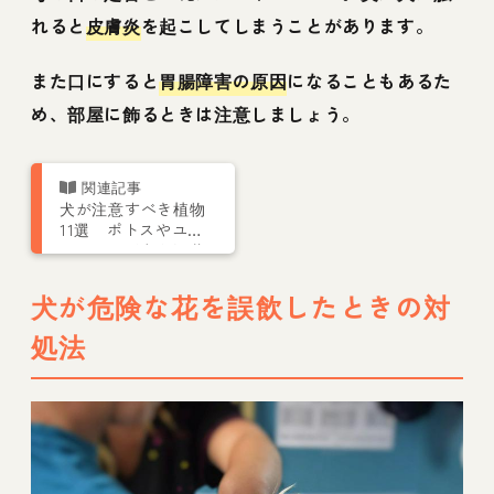
れると
皮膚炎
を起こしてしまうことがあります。
また口にすると
胃腸障害の原因
になることもあるた
め、部屋に飾るときは注意しましょう。
犬が注意すべき植物
11選 ポトスやユ
リ、ワラビなど観葉
植物から花、野草ま
で
犬が危険な花を誤飲したときの対
処法