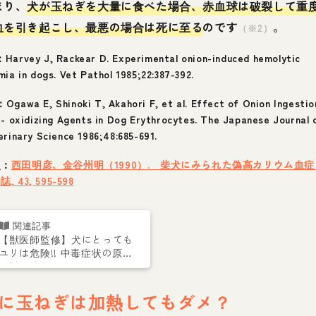
まり、
犬が玉ねぎを大量に食べた場合、赤血球は破裂して重
血を引き起こし、最悪の場合は死に至る
のです
。
（※2）
Harvey J, Rackear D. Experimental onion-induced hemolytic
mia in dogs. Vet Pathol 1985;22:387-392.
Ogawa E, Shinoki T, Akahori F, et al. Effect of Onion Ingestio
i- oxidizing Agents in Dog Erythrocytes. The Japanese Journal 
erinary Science 1986;48:685-691.
照：
西田明彦、金谷州明（1990）. 柴犬にみられた偽高カリウム血
, 43, 595-598
【獣医師監修】犬にとっても
ユリは危険!! 中毒症状の原因
と対処法
に玉ねぎは加熱してもダメ？