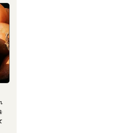
れ
を
て