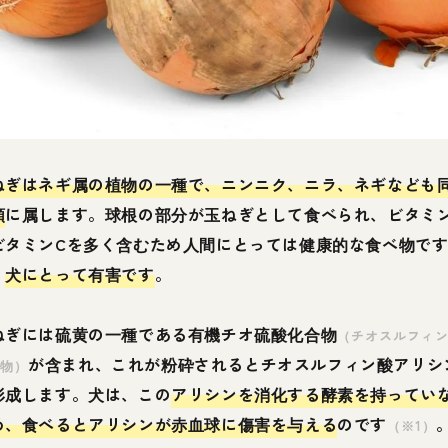
ねぎはネギ属の植物の一種で、ニンニク、ニラ、ネギなども
類
に属します。球根の部分が玉ねぎとして食べられ、ビタミン
ビタミンCを多く含むため人間にとっては健康的な食べ物で
、
犬にとって有害です
。
ねぎには硫黄の一種である有機チオ硫酸化合物
（チオスルフィ
が含まれ、これが粉砕されるとチオスルフィン酸アリシ
合物）
形成します。犬は、この
アリシンを消化する酵素を持ってい
め、食べるとアリシンが赤血球に傷害を与える
のです
（※1）