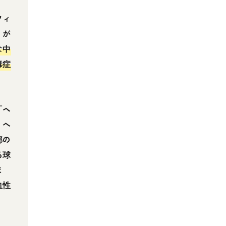
フィ
」が
な中
毒症
「ヘ
」へ
部の
る球
ま
血性