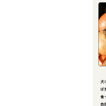
犬
ば
食
危