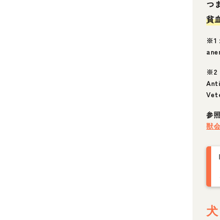
つ
貧
※1：
ane
※2：
Ant
Vet
参
獣会誌
犬