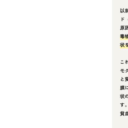
以
ド
原
毒
状
こ
モ
と
膜
状
す
貧