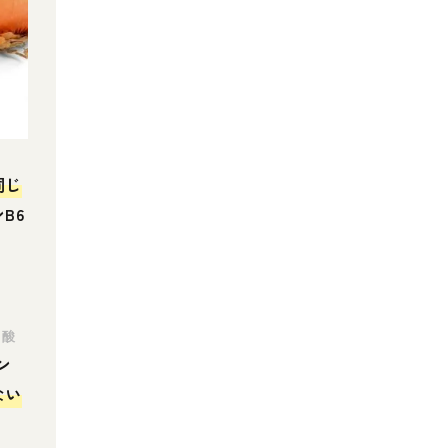
同じ
B6
す
ン酸
ン
ない
。