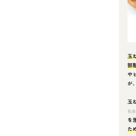
玉
部
や
が
玉
化
を
た