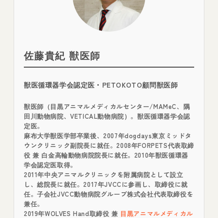
佐藤貴紀 獣医師
獣医循環器学会認定医・PETOKOTO顧問獣医師
獣医師（目黒アニマルメディカルセンター/MAMeC、隅
田川動物病院、VETICAL動物病院）。獣医循環器学会認
定医。
麻布大学獣医学部卒業後、2007年dogdays東京ミッドタ
ウンクリニック副院長に就任。2008年FORPETS代表取締
役 兼 白金高輪動物病院院長に就任。2010年獣医循環器
学会認定医取得。
2011年中央アニマルクリニックを附属病院として設立
し、総院長に就任。2017年JVCCに参画し、取締役に就
任。子会社JVCC動物病院グループ株式会社代表取締役を
兼任。
2019年WOLVES Hand取締役 兼
目黒アニマルメディカル