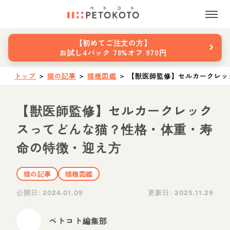
›
【初めてご注文の方】
お試し4パック 78%オフ 970円
トップ
＞
猫の記事
＞
猫種図鑑
＞
【獣医師監修】セルカークレッ
【獣医師監修】セルカークレック
スってどんな猫？性格・体重・寿
命の特徴・迎え方
猫の記事
猫種図鑑
公開日:
更新日:
2024.01.09
2025.11.29
ペトコト編集部