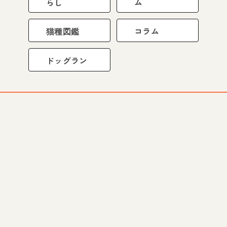
らし
ム
猫種図鑑
コラム
ドッグラン