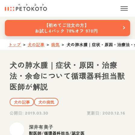
›
【初めてご注文の方】
お試し4パック 78%オフ 970円
トップ
＞
犬の記事
＞
病気
＞
犬の肺水腫｜症状・原因・治療法・
犬の肺水腫｜症状・原因・治療
法・余命について循環器科担当獣
医師が解説
犬の記事
犬の病気
公開日:
更新日:
2019.03.30
2020.12.16
深井有美子
獣医師/循環器科担当/認定医