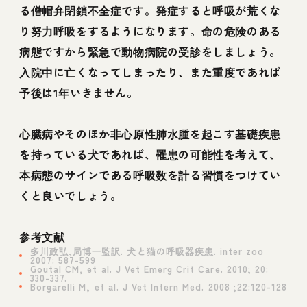
る僧帽弁閉鎖不全症です。発症すると呼吸が荒くな
り努力呼吸をするようになります。命の危険のある
病態ですから緊急で動物病院の受診をしましょう。
入院中に亡くなってしまったり、また重度であれば
予後は1年いきません。
心臓病やそのほか非心原性肺水腫を起こす基礎疾患
を持っている犬であれば、罹患の可能性を考えて、
本病態のサインである呼吸数を計る習慣をつけてい
くと良いでしょう。
参考文献
多川政弘,局博一監訳. 犬と猫の呼吸器疾患. inter zoo
2007: 587-599
Goutal CM, et al. J Vet Emerg Crit Care. 2010; 20:
330-337.
Borgarelli M, et al. J Vet Intern Med. 2008 ;22:120-128