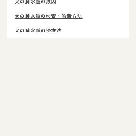
犬の肺水腫の原因
犬の肺水腫の検査・診断方法
犬の肺水腫の治療法
犬の肺水腫の予後・余命
犬の肺水腫の予防法
犬の肺水腫予防に呼吸数を計る習慣を