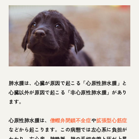
肺水腫は、心臓が原因で起こる「心原性肺水腫」と
心臓以外が原因で起こる「非心原性肺水腫」があり
ます。
心原性肺水腫は、
僧帽弁閉鎖不全症
や
拡張型心筋症
などから起こります。この病態では左心系に負担が
かかり、左心房→肺静脈→肺の毛細血管と圧が上昇