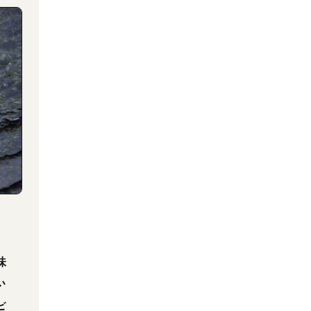
。
味
い
ビ