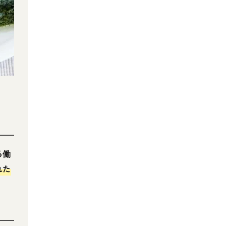
。
る働
れた