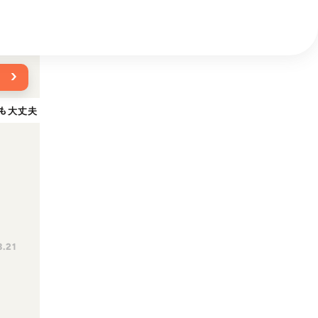
›
も大丈夫！与える量や与える際の注意点を解説
3.21