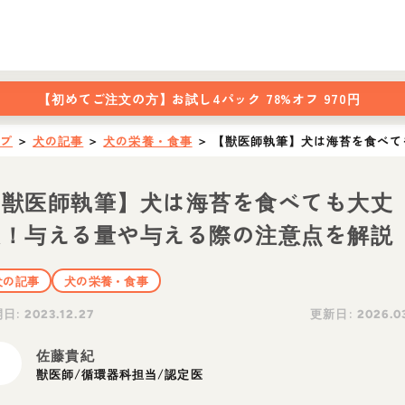
【初めてご注文の方】
お試し4パック 78%オフ 970円
ップ
＞
犬の記事
＞
犬の栄養・食事
＞
【獣医師執筆】犬は海苔を食べて
【獣医師執筆】犬は海苔を食べても大丈
夫！与える量や与える際の注意点を解説
犬の記事
犬の栄養・食事
開日:
更新日:
2023.12.27
2026.0
佐藤貴紀
獣医師/循環器科担当/認定医