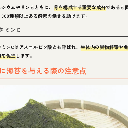
ルシウムやリンとともに、
骨を構成する重要な成分
であると
、300種類以上ある酵素の働きを助けます。
タミンC
タミンCはアスコルビン酸とも呼ばれ、
生体内の異物解毒や
能を促進
します。
に海苔を与える際の注意点