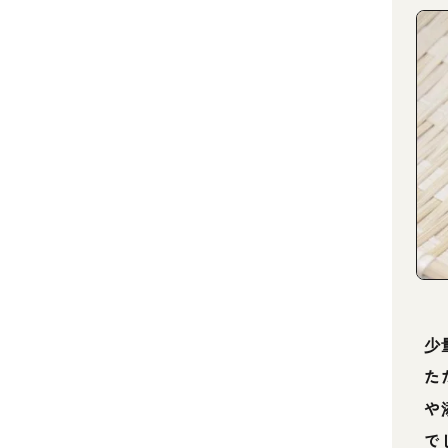
少
た
や
で