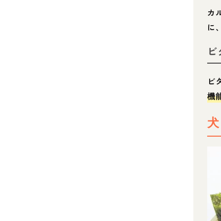
カ
に
ビ
ビ
機
犬