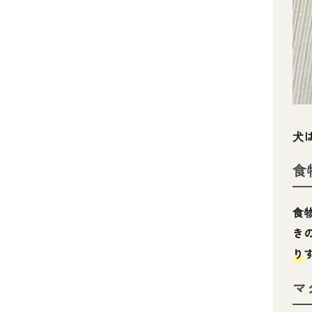
犬
食
食
き
り
マ