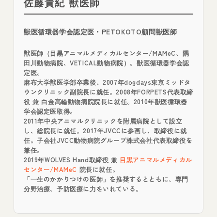
佐藤貴紀 獣医師
獣医循環器学会認定医・PETOKOTO顧問獣医師
獣医師（目黒アニマルメディカルセンター/MAMeC、隅
田川動物病院、VETICAL動物病院）。獣医循環器学会認
定医。
麻布大学獣医学部卒業後、2007年dogdays東京ミッドタ
ウンクリニック副院長に就任。2008年FORPETS代表取締
役 兼 白金高輪動物病院院長に就任。2010年獣医循環器
学会認定医取得。
2011年中央アニマルクリニックを附属病院として設立
し、総院長に就任。2017年JVCCに参画し、取締役に就
任。子会社JVCC動物病院グループ株式会社代表取締役を
兼任。
2019年WOLVES Hand取締役 兼
目黒アニマルメディカル
センター/MAMeC
院長に就任。
「一生のかかりつけの医師」を推奨するとともに、専門
分野治療、予防医療に力をいれている。