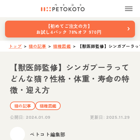
›
【初めてご注文の方】
お試し4パック 78%オフ 970円
トップ
＞
猫の記事
＞
猫種図鑑
＞
【獣医師監修】シンガプーラっ
【獣医師監修】シンガプーラって
どんな猫？性格・体重・寿命の特
徴・迎え方
猫の記事
猫種図鑑
公開日:
更新日:
2024.01.09
2025.11.29
ペトコト編集部