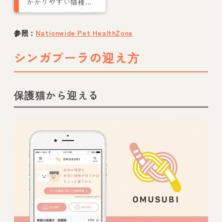
かかりやすい猫種や
年代・原因・治療法
について獣医師が解
説
参照：
Nationwide Pet HealthZone
シンガプーラの迎え方
保護猫から迎える