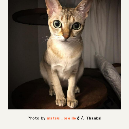
Photo by
matsui_oreille
さん Thanks!