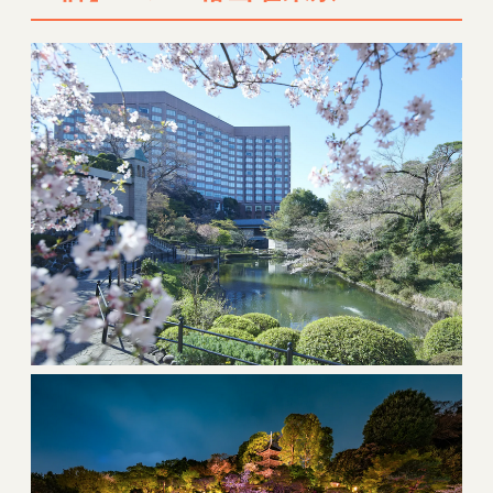
ピトルホテル 東急
11【東京の犬と泊まれるホテル宿】hotel
MONday 羽田空港
12【東京の犬と泊まれるホテル宿】MIMARU
SUITES 東京浅草
13【東京の犬と泊まれるホテル宿】グランド
ニッコー東京 台場
14【東京の犬と泊まれるホテル宿】コンラッ
ド東京
15【東京の犬と泊まれるホテル宿】オークウ
ッドホテル＆アパートメンツ麻布
16【東京の犬と泊まれるヴィラ宿】LAVA