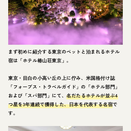
SAUNA ＆ VILLA
東京都の旅行でおすすめのスポット
愛犬とのお出かけにおすすめなごはん
東京都のペットと泊まれるホテル宿で愛犬と
まず初めに紹介する東京のペットと泊まれるホテル
大切なひとときを…！
宿は「ホテル椿山荘東京」。
東京・目白の小高い丘の上に佇み、米国格付け誌
「フォーブス・トラベルガイド」の「ホテル部門」
および「スパ部門」にて、
名だたるホテルが並ぶ4
つ星を3年連続で獲得した、日本を代表する名宿
で
す。