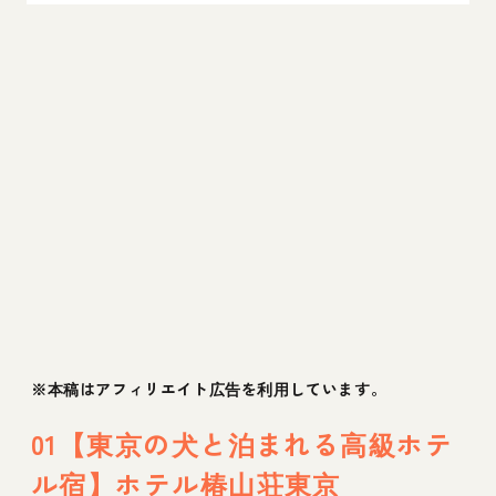
05【東京の犬と泊まれるホテル宿】グランド
プリンスホテル新高輪
06【東京の犬と泊まれるホテル宿】シャング
リ・ラ 東京
07【東京の犬と泊まれるホテル宿】inumo 芝
公園 by Villa Fontaine
08【東京の犬と泊まれるホテル宿】マンダリ
ン オリエンタル 東京
09【東京の犬と泊まれるホテル宿】イチホテ
※本稿はアフィリエイト広告を利用しています。
ル浅草橋
01【東京の犬と泊まれる高級ホテ
10【東京の犬と泊まれるホテル宿】ザ・キャ
ル宿】ホテル椿山荘東京