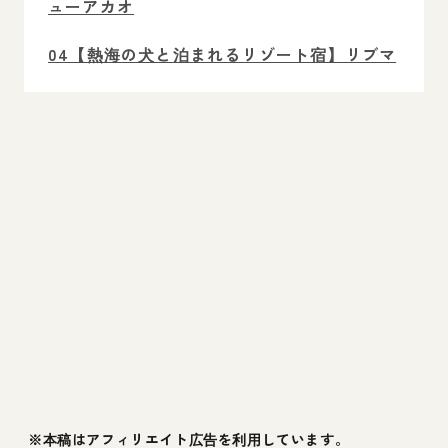
ューアカオ
04【熱海の犬と泊まれるリゾート宿】リブマ
ックスリゾート熱海シーフロント
05【熱海の犬と泊まれる宿】月と太陽
06【熱海の犬と泊まれる老舗宿】古屋旅館
07【熱海の犬と泊まれるデザイナー宿】
Rakuten STAY 熱海
静岡県の愛犬との旅行でおすすめのスポット
犬とお出かけをする際の持ち物・グッズ
愛犬とのお出かけにおすすめなごはん
※本稿はアフィリエイト広告を利用しています。
熱海のペットと泊まれる宿で愛犬と楽しい思