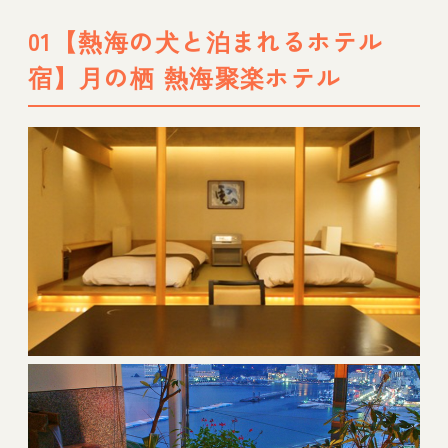
い出を！
01【熱海の犬と泊まれるホテル
宿】月の栖 熱海聚楽ホテル