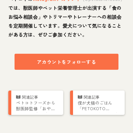
では、獣医師やペット栄養管理士が出演する「食の
お悩み相談会」やトリマーやトレーナーへの相談会
を定期開催しています。愛犬について気になること
がある方は、ぜひご参加ください。
アカウントをフォローする
ペトコトフーズから
僕が犬猫のごはん
獣医師監修「おや
「PETOKOTO
つ」4種が新発売！フ
FOODS」をつくった
リーズドライで保存
理由｜きっかけは愛
料無添加
犬コルクの「茶色い
豆粒」