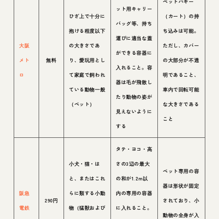
ペットバギー
ット用キャリー
ひざ上で十分に
（カート）の持
バッグ等、持ち
抱ける程度以下
ち込みは可能。
運びに適当な蓋
大阪
の大きさであ
ただし、カバー
ができる容器に
メト
無料
り、愛玩用とし
の大部分が不透
入れること。容
ロ
て家庭で飼われ
明であること、
器は毛が飛散し
ている動物一般
車内で回転可能
たり動物の姿が
（ペット）
な大きさである
見えないように
こと
する
タテ・ヨコ・高
小犬・猫・は
さの3辺の最大
ペット専用の容
と、またはこれ
の和が1.2m以
器は形状が固定
阪急
らに類する小動
内の専用の容器
290円
されており、小
電鉄
物（猛獣および
に入れること。
動物の全身が入