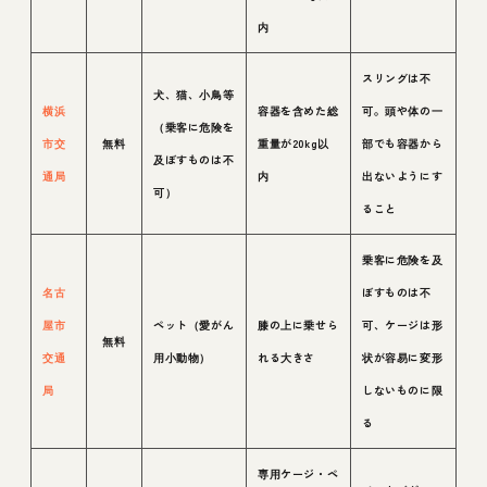
内
スリングは不
犬、猫、小鳥等
横浜
容器を含めた総
可。頭や体の一
（乗客に危険を
市交
無料
重量が20kg以
部でも容器から
及ぼすものは不
通局
内
出ないようにす
可）
ること
乗客に危険を及
名古
ぼすものは不
屋市
ペット（愛がん
膝の上に乗せら
可、ケージは形
無料
交通
用小動物）
れる大きさ
状が容易に変形
局
しないものに限
る
専用ケージ・ペ