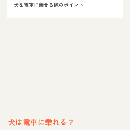
犬を電車に乗せる際のポイント
犬の電車乗車時の吠える・乗り物酔い対策
犬と旅行で電車に乗る際のおすすめグッズ
まとめ
獣医師相談のインスタライブ開催中！
犬は電車に乗れる？