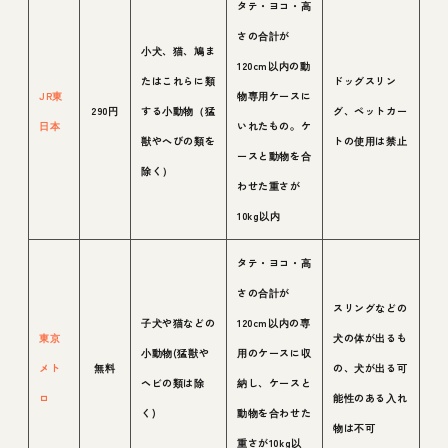
タテ・ヨコ・高
さの合計が
小犬、猫、鳩ま
120cm以内の動
たはこれらに類
ドッグスリン
JR東
物専用ケースに
290円
する小動物（猛
グ、ペットカー
日本
いれたもの。ケ
獣やへびの類を
トの使用は禁止
ースと動物を合
除く）
わせた重さが
10kg以内
タテ・ヨコ・高
さの合計が
スリングなどの
子犬や猫などの
120cm以内の専
東京
犬の体が出るも
小動物(猛獣や
用のケースに収
メト
無料
の、犬が出る可
ヘビの類は除
納し、ケースと
ロ
能性のある入れ
く)
動物を合わせた
物は不可
重さが10kg以