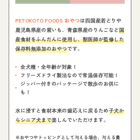
PETOKOTO FOODS おやつ
は四国産若どりや
鹿児島県産の紫いも、青森県産のりんごなど
国
産食材をふんだんに使用し、獣医師が監修した
保存料無添加のおやつ
です。
全犬種・全年齢が対象！
フリーズドライ製法なので常温保存可能！
ジッパー付きのパッケージで散歩のお供に
も！
水に浸すと食材本来の歯応えに戻るため
子犬か
らシニア犬まで
楽しんでいただけます。
※おやつやトッピングとして与える場合、与える量