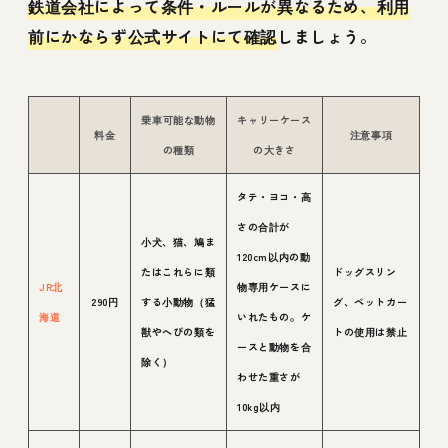
鉄道会社によって条件・ルールが異なるため、利用
前にかならず公式サイトにて確認
しましょう。
乗車可能な動物
キャリーケース
料金
注意事項
の種類
の大きさ
タテ・ヨコ・高
さの合計が
小犬、猫、鳩ま
120cm以内の動
たはこれらに類
ドッグスリン
JR北
物専用ケースに
290円
する小動物（猛
グ、ペットカー
海道
いれたもの。ケ
獣やへびの類を
トの使用は禁止
ースと動物を合
除く）
わせた重さが
10kg以内