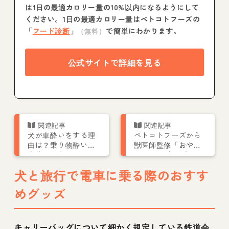
は1日の最適カロリー量の10%以内になるようにして
ください。1日の最適カロリー量はペトコトフーズの
「
フード診断
」
で簡単にわかります。
（無料）
公式サイトで詳細を見る
犬が車酔いをする理
ペトコトフーズから
由は？乗り物酔いの
獣医師監修「おや
症状やお出かけの際
つ」4種が新発売！フ
の対策を解説
リーズドライで保存
犬と旅行で電車に乗る際のおすす
料無添加
めグッズ
キャリーバッグについて細かく規定している鉄道会