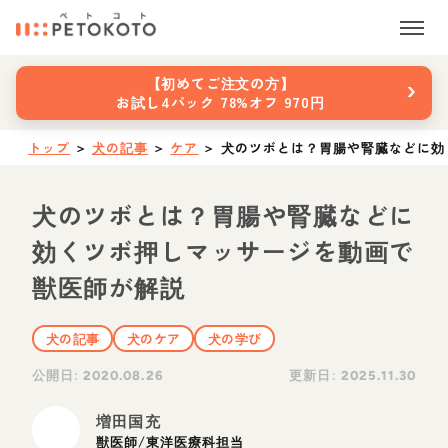
›
【初めてご注文の方】
お試し4パック 78%オフ 970円
トップ
＞
犬の記事
＞
ケア
＞
犬のツボとは？胃腸や腎臓などに効
犬のツボとは？胃腸や腎臓などに
効くツボ押しマッサージを動画で
獣医師が解説
犬の記事
犬のケア
犬の学び
公開日:
更新日:
2020.08.26
2025.11.30
増田国充
獣医師/東洋医療科担当