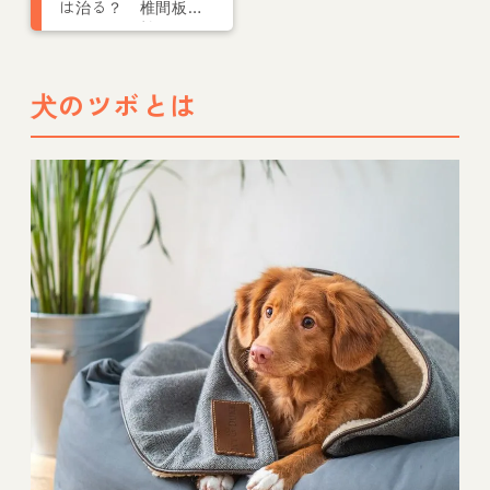
は治る？ 椎間板ヘ
ルニアへの効果やよ
くある質問を専門医
が解説
犬のツボとは