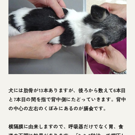
犬には肋骨が13本ありますが、後ろから数えて6本目
と7本目の間を指で背中側にたどっていきます。背中
の中心の左右のくぼみにあるのが膈兪です。
横隔膜に由来しますので、呼吸器だけでなく胃、食