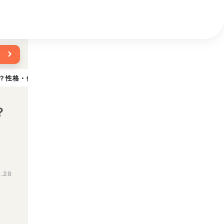
›
？性格・体重・寿命の特徴・迎え方
？
1.28