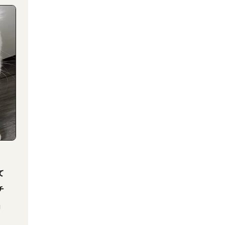
て
チ
」