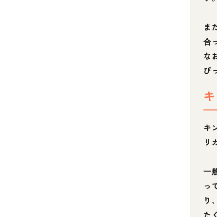
ま
合
な
ぴ
キ
キ
リ
一
っ
り
た