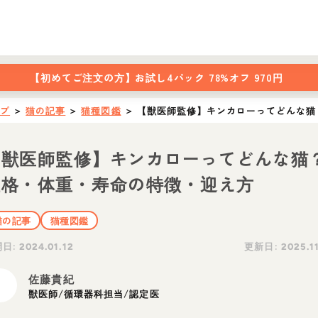
【初めてご注文の方】
お試し4パック 78%オフ 970円
ップ
＞
猫の記事
＞
猫種図鑑
＞
【獣医師監修】キンカローってどんな猫
【獣医師監修】キンカローってどんな猫
性格・体重・寿命の特徴・迎え方
猫の記事
猫種図鑑
開日:
更新日:
2024.01.12
2025.1
佐藤貴紀
獣医師/循環器科担当/認定医