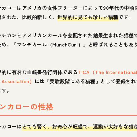
ンカローはアメリカの女性ブリーダーによって90年代の中頃
出された、比較的新しく、
世界的に見ても珍しい猫種
です。
ンチカンとアメリカンカールを交配させた結果生まれた猫種
ため、「マンチカール（MunchCurl）」と呼ばれることもあ
。
界的に有名な血統書発行団体である
TICA（The Internationa
 Association）
には「実験段階にある猫種」として登録され
ます。
ンカローの性格
ンカローは
とても賢く、好奇心が旺盛で、運動が大好きな猫
。