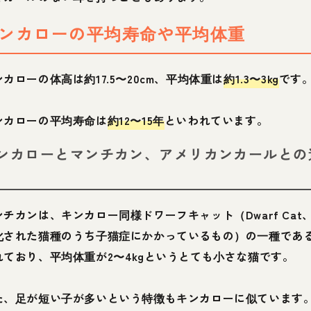
ンカローの平均寿命や平均体重
カローの体高は約17.5〜20cm、平均体重は
約1.3〜3kg
です
ンカローの平均寿命は
約12〜15年
といわれています。
ンカローとマンチカン、アメリカンカールとの
ンチカンは、キンカロー同様ドワーフキャット（Dwarf Cat
化された猫種のうち子猫症にかかっているもの）の一種であ
れており、平均体重が2〜4kgというとても小さな猫です。
た、足が短い子が多いという特徴もキンカローに似ています