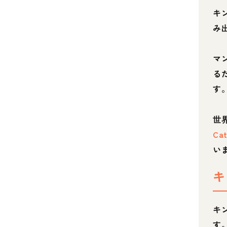
キ
み
マ
る
す
世
Cat
い
キ
キ
す