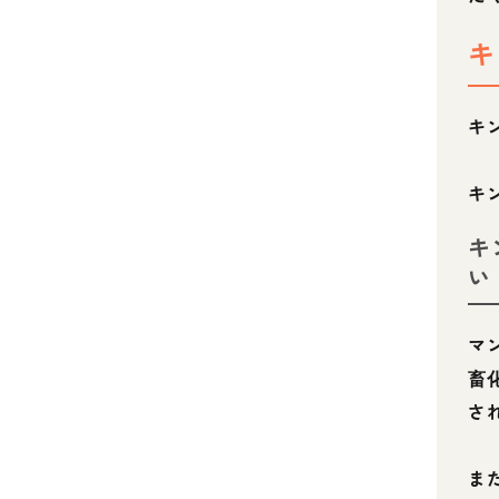
キ
キン
キ
キ
い
マ
畜
さ
ま