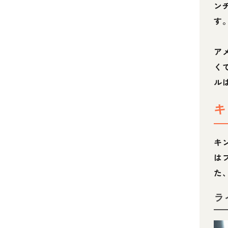
ン
す
ア
く
ル
キ
キ
は
た
ラ