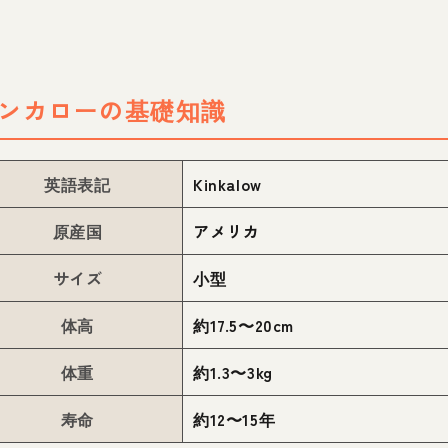
ンカローの基礎知識
英語表記
Kinkalow
原産国
アメリカ
サイズ
小型
体高
約17.5〜20cm
体重
約1.3〜3kg
寿命
約12〜15年