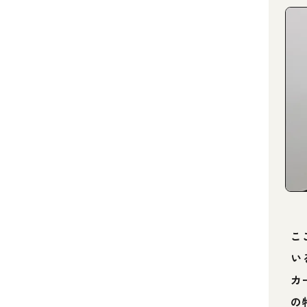
こ
い
カ
の