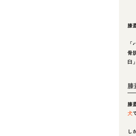
膝
「
骨
臼
膝
膝
犬
し