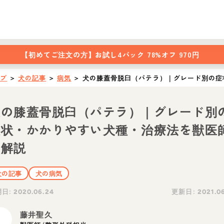
【初めてご注文の方】
お試し4パック 78%オフ 970円
ップ
＞
犬の記事
＞
病気
＞
犬の膝蓋骨脱臼（パテラ）｜グレード別の症
犬の膝蓋骨脱臼（パテラ）｜グレード別
症状・かかりやすい犬種・治療法を獣医
が解説
犬の記事
犬の病気
開日:
更新日:
2020.06.24
2021.0
藤井聖久