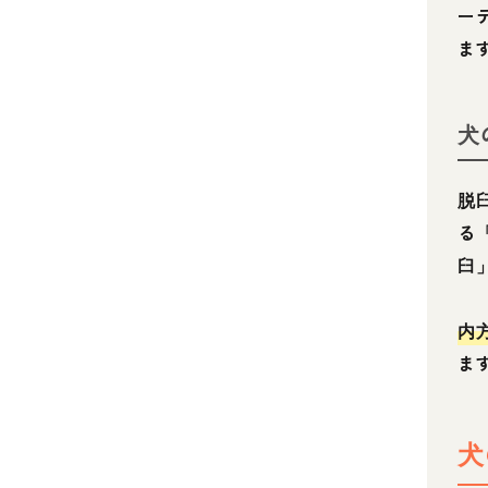
ー
ま
犬
脱
る
臼
内
ま
犬