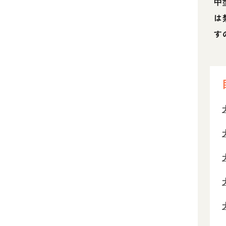
中
は
す