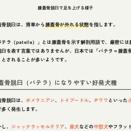
膝蓋骨脱臼で足を上げる様子
蓋骨脱臼は、滑車から
膝蓋骨が外れる状態
を指します。
パテラ（patella）」とは膝蓋骨を示す解剖用語で、厳密には
脱臼を表す言葉ではありませんが、日本では「パテラ＝膝蓋
」とされることが多いようです。
蓋骨脱臼（パテラ）になりやすい好発犬種
蓋骨脱臼は、
ポメラニアン
、
トイプードル
、
チワワ
といった
で多く発生します。
かし、
ジャックラッセルテリア
、
柴犬
などの
中型犬
やフラッ