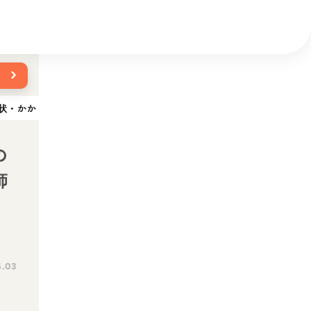
›
状・かかりやすい犬種・治療法を獣医師が解説
の
師
6.03