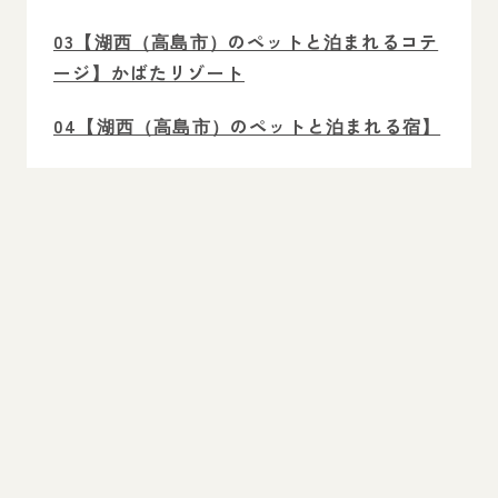
03【湖西（高島市）のペットと泊まれるコテ
ージ】かばたリゾート
04【湖西（高島市）のペットと泊まれる宿】
ドッググランピング滋賀高島
05【湖西（高島市）のペットと泊まれる宿】
ペンション GUZU
06【湖西（高島市）のペットと泊まれる宿】
Laughing dog's villa
07【湖西（高島市）のペットと泊まれる宿】
WASUKI BASE びわ湖 VILLA STYLE
08【湖西（高島市）のペットと泊まれる宿】
森のかくれ宿シープ