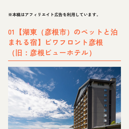
09【湖西（高島市）のペットと泊まれる宿】
※本稿はアフィリエイト広告を利用しています。
ドギーズグランピング滋賀今津浜
01【湖東（彦根市）のペットと泊
10【湖西（高島市）のペットと泊まれる宿】
まれる宿】ビワフロント彦根
STAGEX高島
（旧：彦根ビューホテル）
11【湖南（守山市）のペットと泊まれる宿】
琵琶湖マリオットホテル
12【湖南（大津市）のペットと泊まれる宿】
湯元館 ドッグヴィラ別邸あかい
13【湖南（大津市）のペットと泊まれる宿】
びわ湖松の浦別邸
14【湖南（大津市）のペットと泊まれる宿】