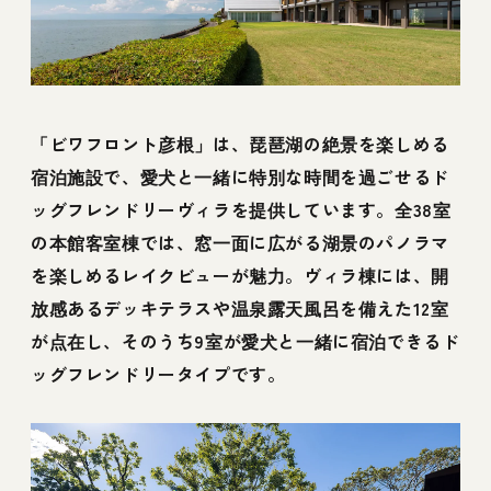
宿屋 きよみ荘
15【湖西（大津市）のペットと泊まれるコテ
ージ】オーベルジュ メソン
16【湖南（大津市）のペットと泊まれる宿】
「ビワフロント彦根」は、琵琶湖の絶景を楽しめる
おごと温泉 暖灯館 きくのや
宿泊施設で、愛犬と一緒に特別な時間を過ごせるド
ッグフレンドリーヴィラを提供しています。全38室
17【湖南（大津市）のペットと泊まれる宿】
の本館客室棟では、窓一面に広がる湖景のパノラマ
比良招福温泉 ホリデーアフタヌーン
を楽しめるレイクビューが魅力。ヴィラ棟には、開
放感あるデッキテラスや温泉露天風呂を備えた12室
18【湖北（長浜市）のペットと泊まれる宿】
須賀谷温泉
が点在し、そのうち9室が愛犬と一緒に宿泊できるド
ッグフレンドリータイプです。
19【湖北（長浜市）のペットと泊まれる宿】
レジーナリゾートびわ湖長浜
20【湖北（長浜市）のペットと泊まれる宿】