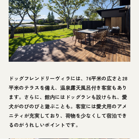
ロテル・デュ・ラク
21【湖北（長浜市）のペットと泊まれる宿】
Yogo Rest Villa's
滋賀県は犬連れランチ・観光もしやすい！
犬とお出かけをする際の持ち物・グッズ
愛犬とのお出かけにおすすめなごはん
ドッグフレンドリーヴィラには、76平米の広さと28
琵琶湖周辺の宿はペットと泊まりやすい宿が
平米のテラスを備え、温泉露天風呂付き客室もあり
いっぱい！
ます。さらに、館内にはドッグランも設けられ、愛
犬がのびのびと遊ぶことも。客室には愛犬用のアメ
ニティが充実しており、荷物を少なくして宿泊でき
るのがうれしいポイントです。