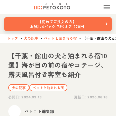
›
【初めてご注文の方】
お試し4パック 78%オフ 970円
トップ
＞
犬の記事
＞
ペットと泊まれる宿
＞
【千葉・館山の犬と
【千葉・館山の犬と泊まれる宿10
選】海が目の前の宿やコテージ、
露天風呂付き客室も紹介
犬の記事
ペットと泊まれる宿
公開日:
更新日:
2024.09.13
2026.06.18
ペトコト編集部