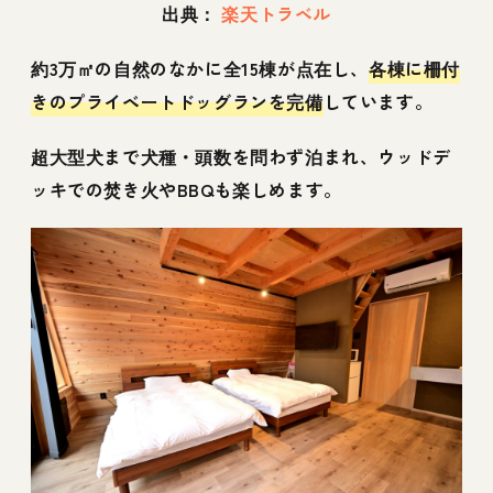
出典：
楽天トラベル
約3万㎡の自然のなかに全15棟が点在し、
各棟に柵付
きのプライベートドッグランを完備
しています。
超大型犬まで犬種・頭数を問わず泊まれ、ウッドデ
ッキでの焚き火やBBQも楽しめます。