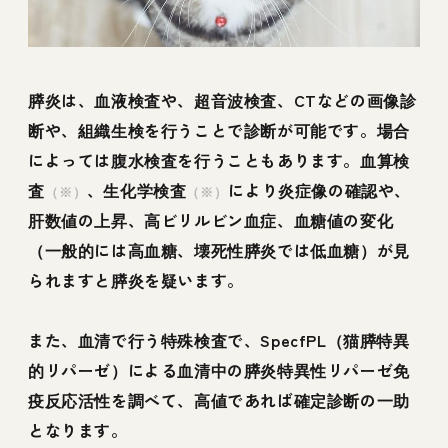
膵炎は、血液検査や、超音波検査、CTなどの画像診
断や、組織生検を行うことで診断が可能です。場合
によっては腹水検査を行うこともあります。血算検
査
、生化学検査
により炎症像の確認や、
（※）
（※）
肝数値の上昇、高ビリルビン血症、血糖値の変化
（一般的には高血糖、壊死性膵炎では低血糖）が見
られますと膵炎を疑います。
また、血清で行う特殊検査で、SpecfPL（猫膵特異
的リパーゼ）による血清中の膵炎特異性リパーゼ免
疫反応活性を調べて、高値であれば確定診断の一助
となります。