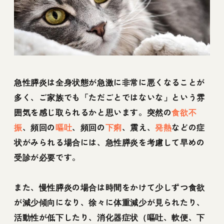
急性膵炎は全身状態が急激に非常に悪くなることが
多く、ご家族でも「ただごとではないな」という雰
囲気を感じ取られるかと思います。突然の
食欲不
振
、頻回の
嘔吐
、頻回の
下痢
、震え、
発熱
などの症
状がみられる場合には、急性膵炎を考慮して早めの
受診が必要です。
また、慢性膵炎の場合は時間をかけて少しずつ食欲
が減少傾向になり、徐々に体重減少が見られたり、
活動性が低下したり、消化器症状（嘔吐、軟便、下