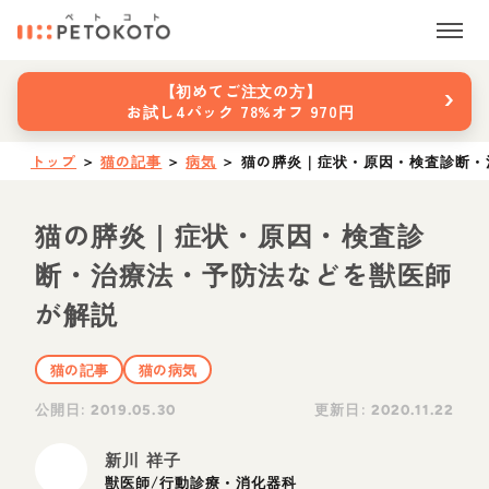
›
【初めてご注文の方】
お試し4パック 78%オフ 970円
トップ
＞
猫の記事
＞
病気
＞
猫の膵炎｜症状・原因・検査診断・
猫の膵炎｜症状・原因・検査診
断・治療法・予防法などを獣医師
が解説
猫の記事
猫の病気
公開日:
更新日:
2019.05.30
2020.11.22
新川 祥子
獣医師/行動診療・消化器科