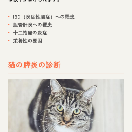
IBD（炎症性腸症）への罹患
胆管肝炎への罹患
十二指腸の炎症
栄養性の要因
猫の膵炎の診断