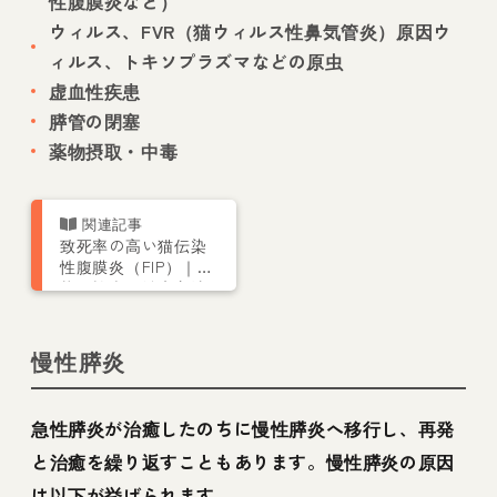
性腹膜炎など）
ウィルス、FVR（猫ウィルス性鼻気管炎）原因ウ
ィルス、トキソプラズマなどの原虫
虚血性疾患
膵管の閉塞
薬物摂取・中毒
致死率の高い猫伝染
性腹膜炎（FIP）｜症
状や検査・治療方法
など獣医師が解説
慢性膵炎
急性膵炎が治癒したのちに慢性膵炎へ移行し、再発
と治癒を繰り返すこともあります。慢性膵炎の原因
は以下が挙げられます。