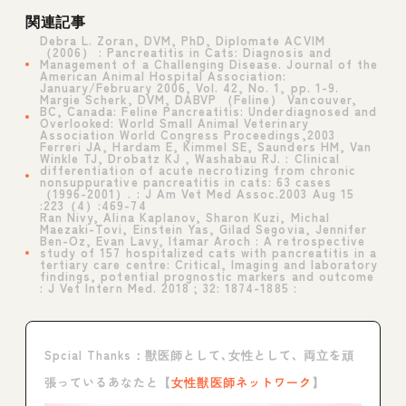
関連記事
Debra L. Zoran, DVM, PhD, Diplomate ACVIM
（2006） : Pancreatitis in Cats: Diagnosis and
Management of a Challenging Disease. Journal of the
American Animal Hospital Association:
January/February 2006, Vol. 42, No. 1, pp. 1-9.
Margie Scherk, DVM, DABVP （Feline） Vancouver,
BC, Canada: Feline Pancreatitis: Underdiagnosed and
Overlooked: World Small Animal Veterinary
Association World Congress Proceedings,2003
Ferreri JA, Hardam E, Kimmel SE, Saunders HM, Van
Winkle TJ, Drobatz KJ , Washabau RJ. : Clinical
differentiation of acute necrotizing from chronic
nonsuppurative pancreatitis in cats: 63 cases
（1996-2001）. : J Am Vet Med Assoc.2003 Aug 15
:223（4）:469-74
Ran Nivy, Alina Kaplanov, Sharon Kuzi, Michal
Maezaki-Tovi, Einstein Yas, Gilad Segovia, Jennifer
Ben-Oz, Evan Lavy, Itamar Aroch : A retrospective
study of 157 hospitalized cats with pancreatitis in a
tertiary care centre: Critical, Imaging and laboratory
findings, potential prognostic markers and outcome
: J Vet Intern Med. 2018 ; 32: 1874-1885 :
Spcial Thanks：獣医師として､女性として､ 両立を頑
張っているあなたと【
女性獣医師ネットワーク
】