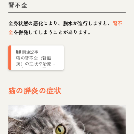
腎不全
全身状態の悪化により、脱水が進行しますと、
腎不
全
を併発してしまうことがあります。
猫の腎不全（腎臓
病）の症状や治療・
食事について腎・泌
尿器科専門獣医が解
説
猫の膵炎の症状