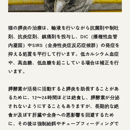
猫の膵炎の治療は、輸液を行いながら抗菌剤や制吐
剤、抗炎症剤、鎮痛剤を投与し、DIC（播種性血管
内凝固）やSIRS（全身性炎症反応症候群）の発症を
抑える処置を平行して行います。低カルシウム血症
や、高血糖、低血糖を起こしている場合は補正を行
います。
膵酵素が活発に活動すると膵炎を助長することがあ
るために、12〜24時間ほどは絶食し、膵酵素が分泌
されないようにすることもありますが、長期的な絶
食が及ぼす肝臓や全身への悪影響を回避するため
に、その後は強制給餌やチューブフィーディングで