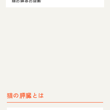
猫の膵炎の診断
猫の膵炎の治療法・予後
猫の膵炎の予防
猫の膵炎にならないように定期的な健康診断
を
猫の膵臓とは