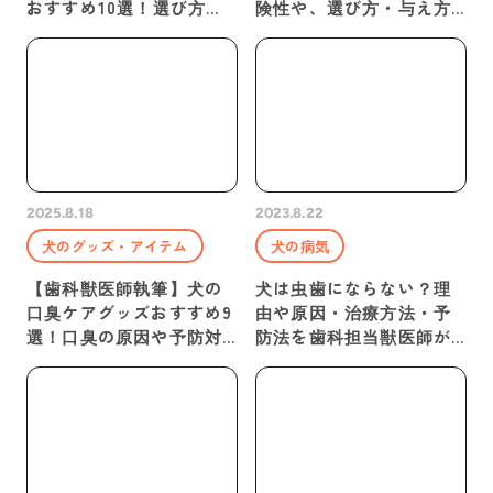
おすすめ10選！選び方や
険性や、選び方・与え方
方法も紹介！
も紹介
2025.8.18
2023.8.22
犬のグッズ・アイテム
犬の病気
【歯科獣医師執筆】犬の
犬は虫歯にならない？理
口臭ケアグッズおすすめ9
由や原因・治療方法・予
選！口臭の原因や予防対
防法を歯科担当獣医師が
策方法も紹介！
解説