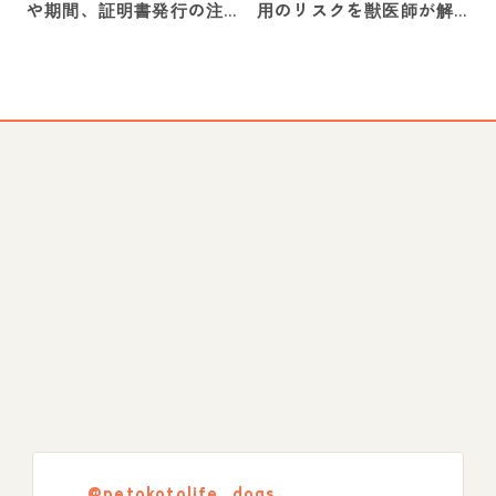
や期間、証明書発行の注
用のリスクを獣医師が解
意点などを解説
説
@petokotolife_dogs