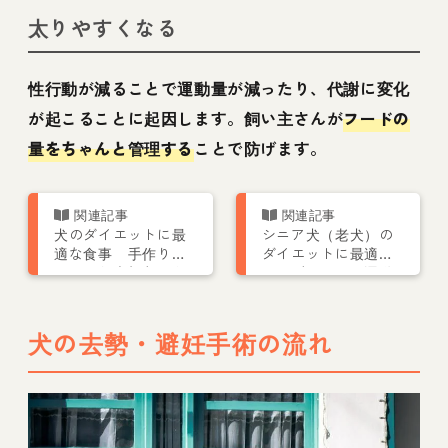
太りやすくなる
性行動が減ることで運動量が減ったり、代謝に変化
が起こることに起因します。飼い主さんが
フードの
量をちゃんと管理する
ことで防げます。
犬のダイエットに最
シニア犬（老犬）の
適な食事 手作りレ
ダイエットに最適な
シピより大切なこと
ドッグフードや運動
方法を紹介します。
犬の去勢・避妊手術の流れ