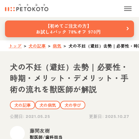
›
【初めてご注文の方】
お試し4パック 78%オフ 970円
トップ
＞
犬の記事
＞
病気
＞
犬の不妊（避妊）去勢｜必要性・時
犬の不妊（避妊）去勢｜必要性・
時期・メリット・デメリット・手
術の流れを獣医師が解説
犬の記事
犬の病気
犬の学び
公開日:
更新日:
2021.05.25
2025.10.27
藤間友樹
獣医師/歯科担当