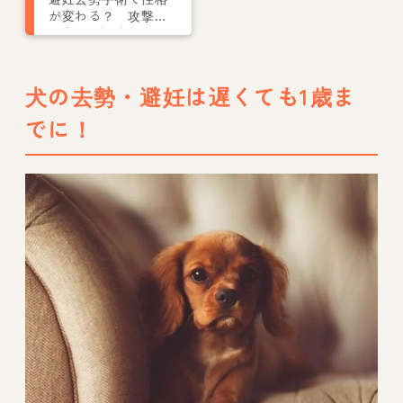
が変わる？ 攻撃性
の変化を調査した海
外論文を獣医師が解
説
犬の去勢・避妊は遅くても1歳ま
でに！