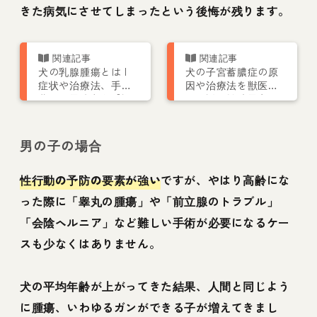
きた病気にさせてしまったという後悔が残ります。
犬の乳腺腫瘍とは |
犬の子宮蓄膿症の原
症状や治療法、手術
因や治療法を獣医師
費用や予防など【認
が解説 繁殖予定が
定医が解説】
なければ避妊手術で
予防を
男の子の場合
性行動の予防の要素が強い
ですが、やはり高齢にな
った際に「睾丸の腫瘍」や「前立腺のトラブル」
「会陰ヘルニア」など難しい手術が必要になるケー
スも少なくはありません。
犬の平均年齢が上がってきた結果、人間と同じよう
に腫瘍、いわゆるガンができる子が増えてきまし