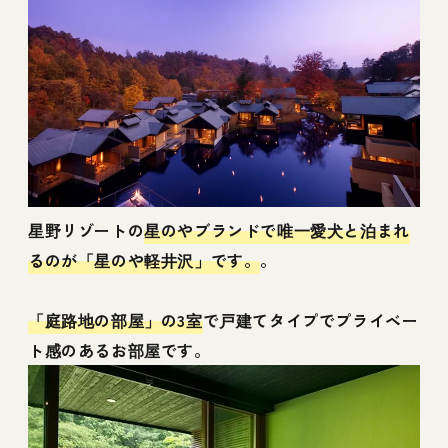
Teddy Collectors' House
軽井沢のペットと泊まれる宿周辺は愛犬と楽
しめる観光スポットがいっぱい！
犬とお出かけをする際の持ち物・グッズ
愛犬とのお出かけにおすすめなごはん
星野リゾートの
星のやブランドで唯一愛犬と泊まれ
軽井沢の犬と泊まれる宿で素敵な週末を
るのが「星のや軽井沢」です。
。
「庭路地の部屋」の3室
で戸建てタイプでプライベー
ト感のあるお部屋です。