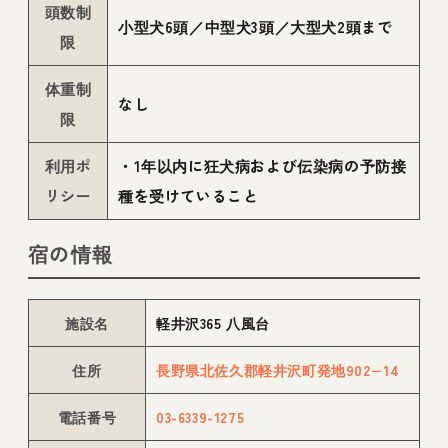
頭数制
小型犬6頭／中型犬3頭／大型犬2頭まで
限
体重制
なし
限
利用ポ
・1年以内に狂犬病および伝染病の予防接
リシー
種を受けていること
宿の情報
施設名
軽井沢365 八風台
住所
長野県北佐久郡軽井沢町発地902−14
電話番号
03-6339-1275