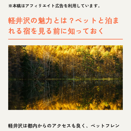
07【軽井沢の犬と泊まれるドッグラン付き
※本稿はアフィリエイト広告を利用しています。
宿】フォレストガーデン軽井沢 ラ トピアリ
軽井沢の魅力とは？ペットと泊ま
ー
れる宿を見る前に知っておく
08【軽井沢の犬と泊まれる高級宿】レジーナ
リゾート旧軽井沢
09【軽井沢の犬と泊まれるドッグラン宿】軽
井沢 ホテルそよかぜ
10【軽井沢の犬と泊まれるドッグラン宿】ペ
ットと泊まる CARO FORESTA 軽井沢
GIARDINO
11【軽井沢の犬と泊まれる貸別荘宿】
HAFUMO軽井沢
軽井沢は都内からのアクセスも良く、ペットフレン