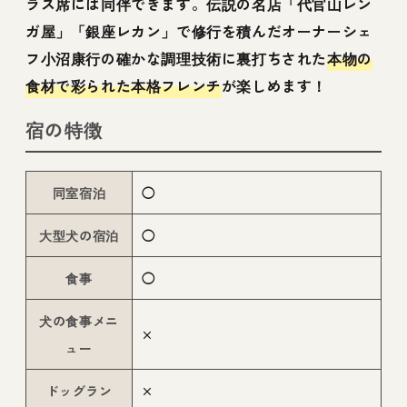
ラス席には同伴できます。伝説の名店「代官山レン
ガ屋」「銀座レカン」で修行を積んだオーナーシェ
フ小沼康行の確かな調理技術に裏打ちされた
本物の
食材で彩られた本格フレンチ
が楽しめます！
宿の特徴
同室宿泊
◯
大型犬の宿泊
◯
食事
◯
犬の食事メニ
×
ュー
ドッグラン
×