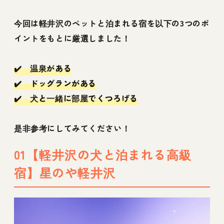
マリオットホテル
今回は軽井沢のペットと泊まれる宿を以下の3つのポ
19【軽井沢の犬と泊まれるホテル宿】アート
イントをもとに厳選しました！
ホテル ドッグレッグ 軽井沢
20【軽井沢の犬と泊まれるヴィラ宿】アート
✔️ 温泉がある
ホテル ヴィラ 11 軽井沢
✔️ ドッグランがある
✔️ 犬と一緒に部屋でくつろげる
21【軽井沢の犬と泊まれる人気宿】DOG
DEPT GARDEN HOTEL 軽井沢
是非参考にしてみてください！
23【軽井沢の犬と泊まれるヴィラ宿】軽井沢
01【軽井沢の犬と泊まれる高級
HOUSE VILLA
宿】星のや軽井沢
24【軽井沢の犬と泊まれる宿】オーソルヴェ
ール軽井沢倶楽部
25【軽井沢の犬と泊まれる宿】HERMANN