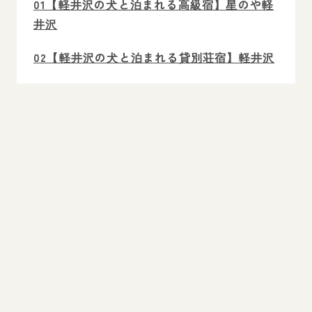
01【軽井沢の犬と泊まれる高級宿】星のや軽
井沢
02【軽井沢の犬と泊まれる貸別荘宿】軽井沢
365 八風台
03【軽井沢の犬と泊まれるリゾート宿】レジ
ーナリゾート軽井沢御影用水
04【軽井沢の犬と泊まれる高級宿】オーベル
ジュ・ド・プリマヴェーラ
05【軽井沢の犬と泊まれる大自然宿】輪の家
-RING HOUSE-
06【軽井沢の犬と泊まれるドッグラン付き
宿】ルシアン旧軽井沢