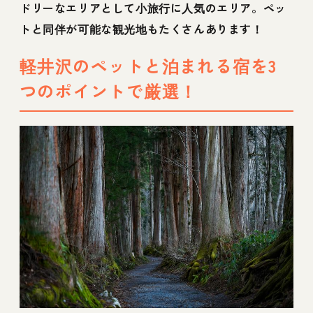
12【軽井沢の犬と泊まれる貸別荘宿】廊の家
ドリーなエリアとして小旅行に人気のエリア。ペッ
トと同伴が可能な観光地もたくさんあります！
13【軽井沢の犬と泊まれる貸別荘宿】軽井沢
貸別荘FURUYA しらかばテラス
軽井沢のペットと泊まれる宿を3
つのポイントで厳選！
14【軽井沢の犬と泊まれる貸別荘宿】Hutte
Gartenland Kaizuka
15【軽井沢の犬と泊まれるコンドミニアム
宿】東急バケーションズ軽井沢
16【軽井沢の犬と泊まれるリゾート宿】メル
キュール長野松代リゾート&スパ
17【軽井沢の犬と泊まれるリゾート宿】デザ
イン ホテル フォロン
18【軽井沢の犬と泊まれるホテル宿】軽井沢