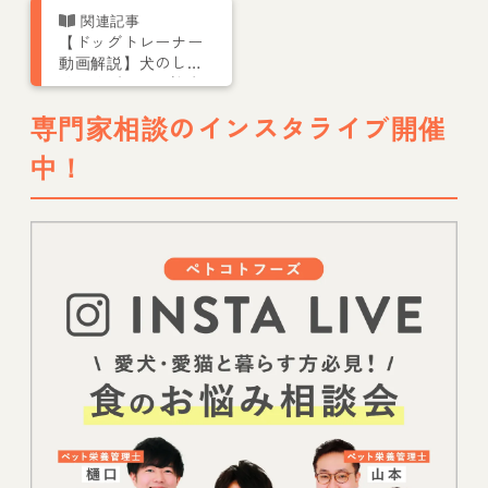
【ドッグトレーナー
動画解説】犬のしつ
け一覧ガイド｜迎え
てからの基本項目や
専門家相談のインスタライブ開催
注意点を解説
中！