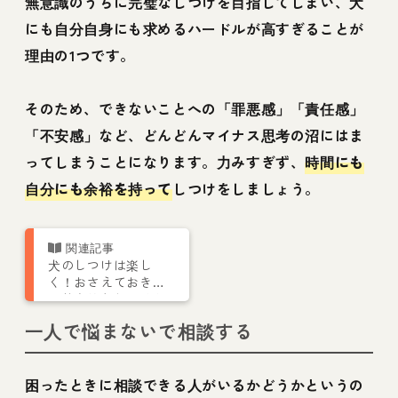
無意識のうちに完璧なしつけを目指してしまい、犬
にも自分自身にも求めるハードルが高すぎることが
理由の1つです。
そのため、できないことへの「罪悪感」「責任感」
「不安感」など、どんどんマイナス思考の沼にはま
ってしまうことになります。力みすぎず、
時間にも
自分にも余裕を持って
しつけをしましょう。
犬のしつけは楽し
く！おさえておきた
い基本的なしつけと
種類をトレーナーが
一人で悩まないで相談する
解説
困ったときに相談できる人がいるかどうかというの