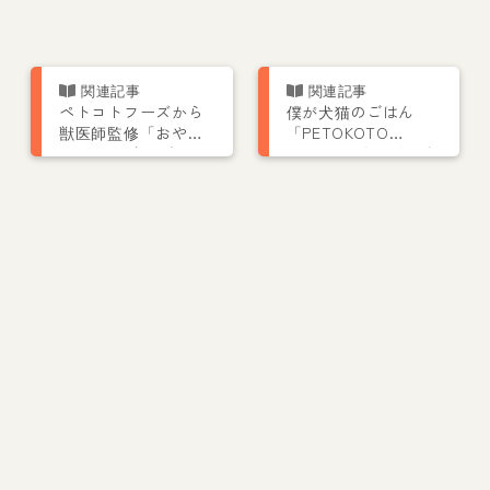
ペトコトフーズから
僕が犬猫のごはん
獣医師監修「おや
「PETOKOTO
つ」4種が新発売！フ
FOODS」をつくった
リーズドライで保存
理由｜きっかけは愛
料無添加
犬コルクの「茶色い
豆粒」