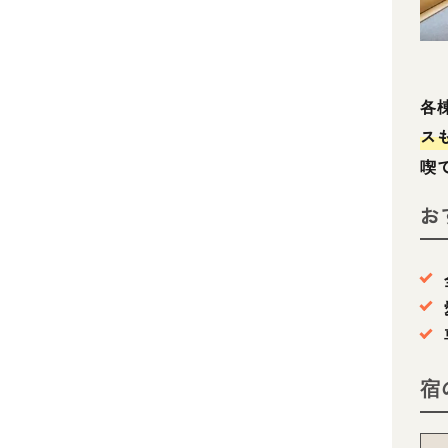
各
ス
喫
お
宿