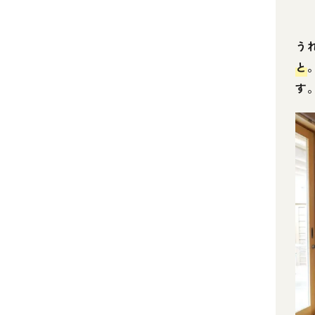
う
と
す