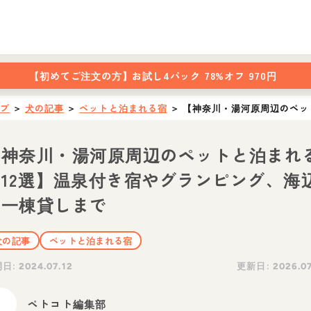
【初めてご注文の方】
お試し4パック 78%オフ 970円
ップ
＞
犬の記事
＞
ペットと泊まれる宿
＞
【神奈川・湯河原周辺のペッ
【神奈川・湯河原周辺のペットと泊まれ
宿12選】温泉付き宿やグランピング、海
の一棟貸しまで
犬の記事
ペットと泊まれる宿
開日:
更新日:
2024.07.12
2026.0
ペトコト編集部