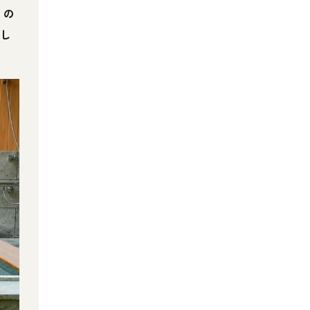
」の
流し