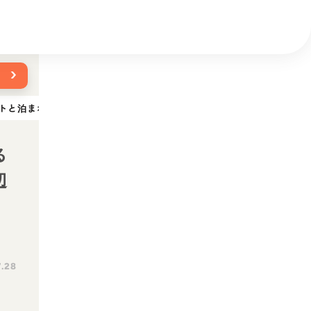
›
トと泊まれる宿12選】温泉付き宿やグランピング、海辺の一棟貸しまで
る
辺
7.28