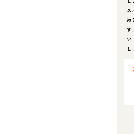
し
ス
め
す
い
し