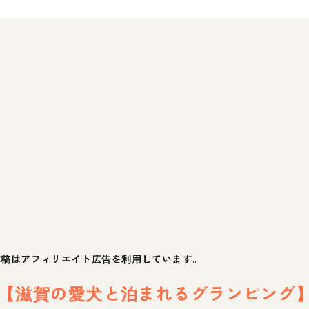
GLAMPING&CAFE MUKU
05【滋賀の愛犬と泊まれるグランピング】VIWAKO
GLASTAR（ビワコ グラスター）
06【滋賀の愛犬と泊まれるグランピング】エバーグレイズ
琵琶湖
07【滋賀の愛犬と泊まれるグランピング】Lakeside Resor
& Cafe AFUMI KITAKOMATSU
滋賀県の愛犬と泊まれるグランピングで素敵な週末を！
本稿はアフィリエイト広告を利用しています。
1【滋賀の愛犬と泊まれるグランピング