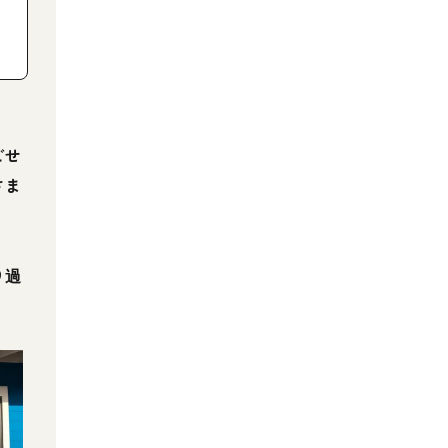
ごせ
さま
り過