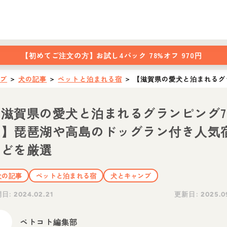
【初めてご注文の方】
お試し4パック 78%オフ 970円
ップ
＞
犬の記事
＞
ペットと泊まれる宿
＞
【滋賀県の愛犬と泊まれるグ
【滋賀県の愛犬と泊まれるグランピング7
選】琵琶湖や高島のドッグラン付き人気
などを厳選
犬の記事
ペットと泊まれる宿
犬とキャンプ
開日:
更新日:
2024.02.21
2025.0
ペトコト編集部