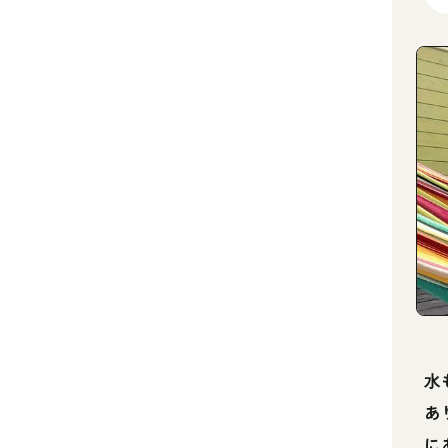
水
あ
に