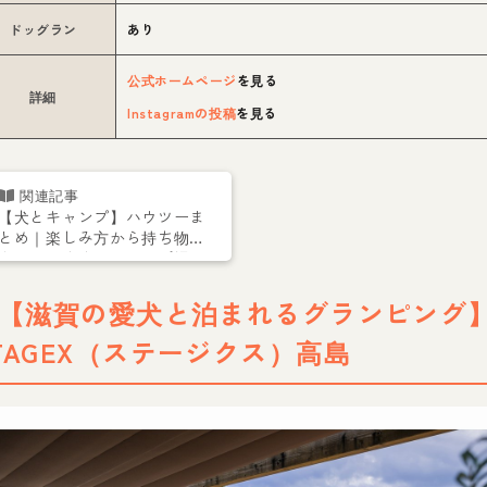
ドッグラン
あり
公式ホームページ
を見る
詳細
Instagramの投稿
を見る
【犬とキャンプ】ハウツーま
とめ｜楽しみ方から持ち物、
全国のおすすめキャンプ場ま
で
2【滋賀の愛犬と泊まれるグランピング
TAGEX（ステージクス）高島