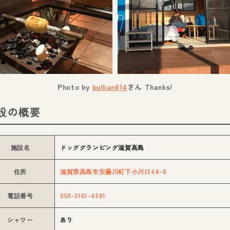
Photo by
bullian614
さん Thanks!
設の概要
施設名
ドッググランピング滋賀高島
住所
滋賀県高島市安曇川町下小川2248-8
電話番号
050-3161-4581
シャワー
あり