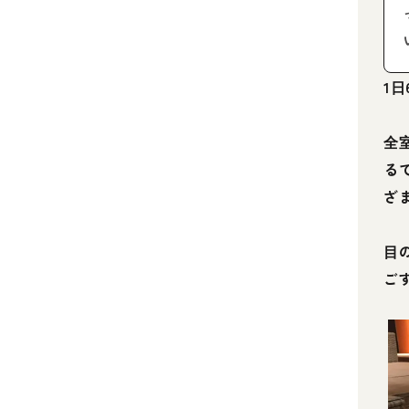
1
全
る
ざ
目
ご