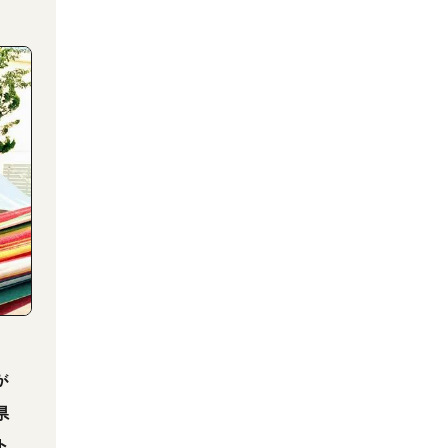
が
県
ト