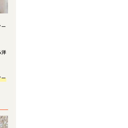
ノー
る洋
ノー