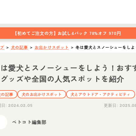
【初めてご注文の方】
お試し4パック 78%オフ 970円
ップ
＞
犬の記事
＞
お出かけスポット
＞
冬は愛犬とスノーシューをしよ
冬は愛犬とスノーシューをしよう！おす
めグッズや全国の人気スポットを紹介
犬の記事
犬のお出かけスポット
犬とアウトドア・アクティビティ
開日:
更新日:
2024.02.05
2025.0
ペトコト編集部