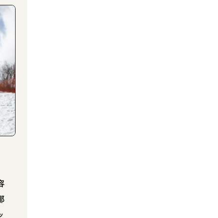
容
那
ッ