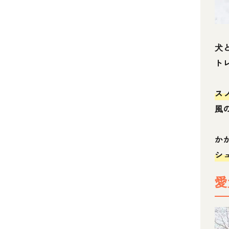
犬
ト
ス
風
か
シ
愛