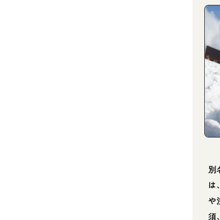
別
は
や
須