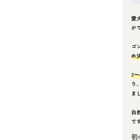
愛
が
ゴ
め
3
り
ま
自
で
初