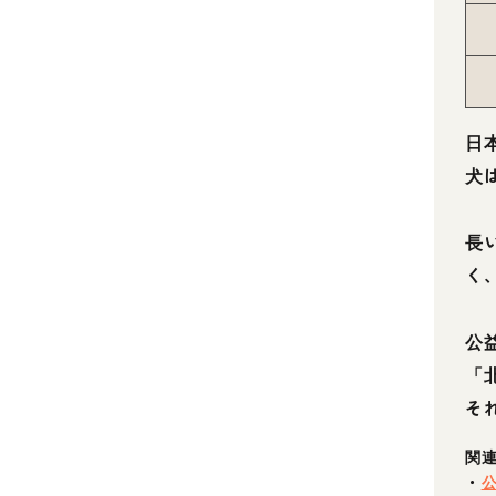
日
犬
長
く
公
「
そ
関
・