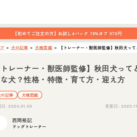
【初めてご注文の方】
お試し4パック 78%オフ 970円
ップ
＞
犬の記事
＞
犬種図鑑
＞
【トレーナー・獣医師監修】秋田犬って
【トレーナー・獣医師監修】秋田犬って
んな犬？性格・特徴・育て方・迎え方
犬の記事
犬種図鑑
開日:
更新日:
2024.01.05
2025.1
西岡裕記
ドッグトレーナー