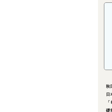
秋
日
「
礎