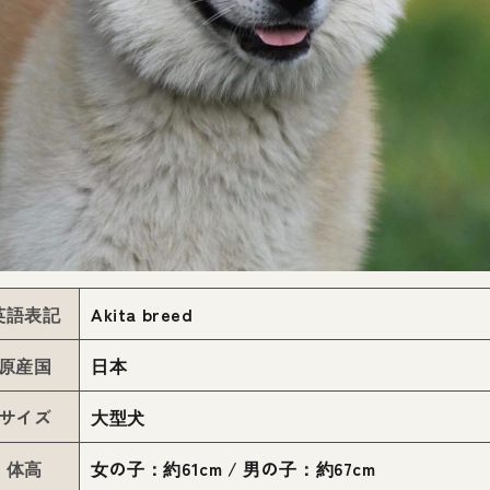
英語表記
Akita breed
原産国
日本
サイズ
大型犬
体高
女の子：約61cm / 男の子：約67cm