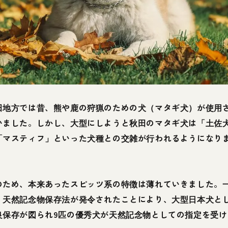
田地方では昔、熊や鹿の狩猟のための犬（マタギ犬）が使用
いました。しかし、大型にしようと秋田のマタギ犬は「土佐
「マスティフ」といった犬種との交雑が行われるようになり
。
のため、本来あったスピッツ系の特徴は薄れていきました。
、天然記念物保存法が発令されたことにより、大型日本犬と
良保存が図られ9匹の優秀犬が天然記念物としての指定を受け