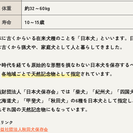
体重
約32～60kg
寿命
10～15歳
本に古くからいる在来犬種のことを「日本犬」といいます。
は古くから猟犬や、家庭犬として人と暮らしてきました。
い時代を経ても原始的な形態を損なわない日本犬を保存する
、
各地域ごとで天然記念物として指定
されています。
益財団法人「日本犬保存会」では「柴犬」「紀州犬」「四国
北海道犬」「甲斐犬」「秋田犬」の6種を日本犬として指定し
れぞれ国の天然記念物にもなっています。
連リンク
公益社団法人秋田犬保存会