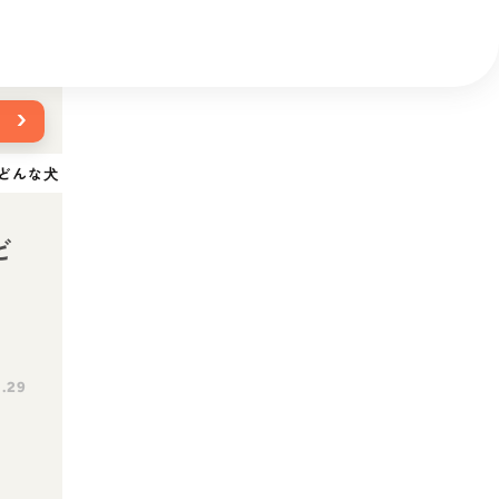
›
どんな犬？性格・特徴・育て方・迎え方
ど
1.29