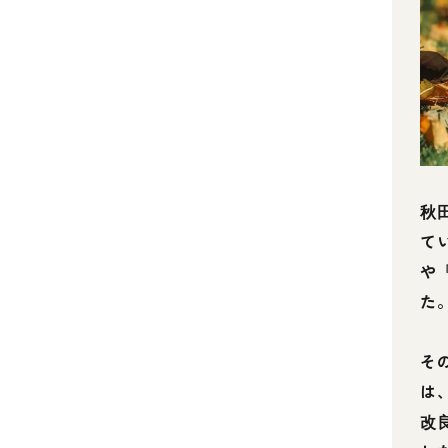
秋
て
や
た
そ
は
改