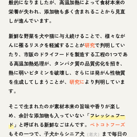
般的になりましたが、高温加熱によって食材本来の
栄養が失われ、添加物も多く含まれることから見直
しが進んでいます。
新鮮な野菜を犬や猫に与え続けることで、様々なが
んに罹るリスクを軽減することが
研究
で判明してい
たり、市販のドライフードを製造する工程の1つであ
る高温加熱処理が、タンパク質の品質劣化を招き、
熱に弱いビタミンを破壊し、さらには発がん性物質
を生成してしまうことが、
研究に
より判明していま
す。
そこで生まれたのが素材本来の旨味や香りが楽し
め、余計な添加物も入っていない「
フレッシュフー
ド
」と呼ばれる新鮮なごはんです。
ペトコトフーズ
もその一つで、子犬からシニア犬
まで毎日の
（老犬）