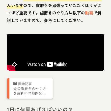
んいます
ので、歯磨きを頑張っていただくほうがよ
っぽど重要です。歯磨きのやり方は以下の
動画
で解
説していますので、参考にしてください。
犬の歯磨きのやり方
を歯科担当獣医師が
解説！頻度、おすす
め歯磨きグッズも紹
介
1日に何回あげればいいの？