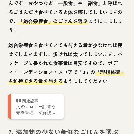
んです。おやつなど「一般食」や「副食」と呼ばれ
るごはんだけ食べていると体を壊してしまいますの
で、
「総合栄養食」のごはんを選ぶ
ようにしましょ
う。
総合栄養食を食べていても与える量が少なければ痩
せてしまいますし、多ければ太ってしまいます。パ
ッケージに書かれた食事量は目安ですので、ボデ
ィ・コンディション・スコアで「3」の
「理想体型」
を維持できる量を与える
ようにしてください。
犬のカロリー計算を
栄養管理士が解説！
手作りごはんやダイ
エットで最適なフー
ド量とは
2. 添加物の少ない新鮮なごはんを選ぶ