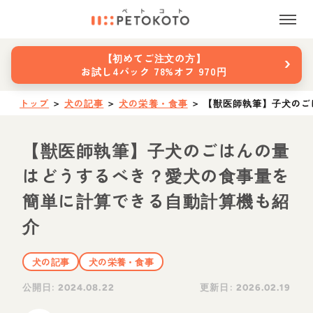
›
【初めてご注文の方】
お試し4パック 78%オフ 970円
トップ
＞
犬の記事
＞
犬の栄養・食事
＞
【獣医師執筆】子犬のご
【獣医師執筆】子犬のごはんの量
はどうするべき？愛犬の食事量を
簡単に計算できる自動計算機も紹
介
犬の記事
犬の栄養・食事
公開日:
更新日:
2024.08.22
2026.02.19