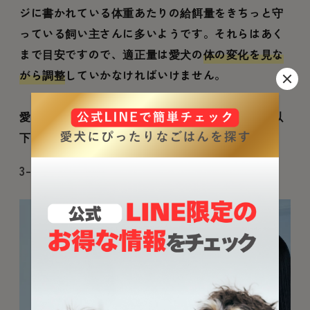
ジに書かれている体重あたりの給餌量をきちっと守
っている飼い主さんに多いようです。それらはあく
まで目安ですので、適正量は愛犬の
体の変化を見な
がら調整
していかなければいけません。
愛犬が食べるべきごはんの量に自信がない方は、以
下の方法を試してみてください。
3-1. 最適カロリー量を知る