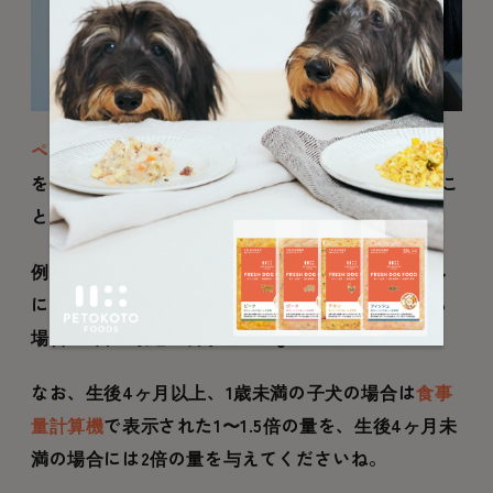
ペトコトフーズ
が提供する「
食事量計算機
」
（無料）
を使っていただくと、1日の最適カロリー量を知るこ
とができます。
例えば1日の最適カロリー量が125kcalのワンちゃん
に100gあたり400kcalのドッグフードを与えている
場合、1日の最適な食事量は31gとなります。
なお、生後4ヶ月以上、1歳未満の子犬の場合は
食事
量計算機
で表示された1〜1.5倍の量を、生後4ヶ月未
満の場合には2倍の量を与えてくださいね。