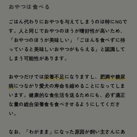
間、これを毎日あげ
おやつは食べる
ようと思った」【お
客さまレポート
ごはん代わりにおやつを与えてしまうのは特にNGで
#001】
す。人と同じでおやつのほうが嗜好性が高いため、
「おやつのほうが美味しい」「ごはんを食べずに待
っていると美味しいおやつがもらえる」と認識して
しまう可能性があります。
おやつだけでは
栄養不足
になりますし、
肥満や糖尿
病
につながり愛犬の寿命を縮めることになってしま
います。健康的な食生活を送るためにも、必ず適正
な量の総合栄養食を食べさせるようにしてくださ
い。
なお、「わがまま」になった原因が飼い主さんにあ