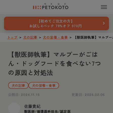
›
【初めてご注文の方】
お試し4パック 78%オフ 970円
トップ
＞
犬の記事
＞
犬の栄養・食事
＞
【獣医師執筆】マルプー
【獣医師執筆】マルプーがごは
ん・ドッグフードを食べない7つ
の原因と対処法
犬の記事
犬の栄養・食事
公開日:
更新日:
2024.11.15
2026.02.06
佐藤貴紀
獣医師/循環器科担当/認定医