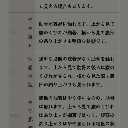
と見える場合もあります。
や
助骨が容易に触れます。上から見て
や
腰のくびれが顕著、横から見て腹部
BCS2
痩
の吊り上がりも明瞭な状態です。
せ
理
過剰な脂肪の沈着がなく助骨を触れ
想
ます。上から見て肋骨の後ろに腰の
BCS3
体
くびれが見られ、横から見た際は腹
型
部の釣り上がりも見られます。
脂肪の沈着はやや多いものの、肋骨
や
は触れます。上から見て腰のくびれ
や
はありますが顕著ではなく、腹部の
BCS4
肥
釣り上がりはやや見られる程度の状
満