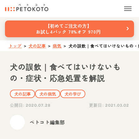
›
【初めてご注文の方】
お試し4パック 78%オフ 970円
トップ
＞
犬の記事
＞
病気
＞
犬の誤飲｜食べてはいけないもの・
犬の誤飲｜食べてはいけないも
の・症状・応急処置を解説
犬の記事
犬の病気
犬の学び
公開日:
更新日:
2020.07.28
2021.03.02
ペトコト編集部