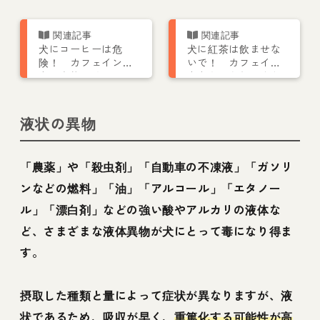
犬にコーヒーは危
犬に紅茶は飲ませな
険！ カフェイン中
いで！ カフェイン
毒の症状や致死量、
中毒を引き起こす危
応急処置を解説
険性も
液状の異物
「農薬」や「殺虫剤」「自動車の不凍液」「ガソリ
ンなどの燃料」「油」「アルコール」「エタノー
ル」「漂白剤」などの強い酸やアルカリの液体な
ど、さまざまな液体異物が犬にとって毒になり得ま
す。
摂取した種類と量によって症状が異なりますが、液
状であるため、吸収が早く、
重篤化する可能性が高