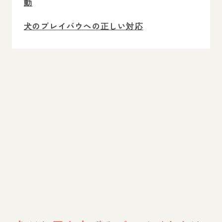
動
犬のプレイバウへの正しい対応
犬のプレイバウ以外のカーミングシグナル
犬のプレイバウは遊びに誘っているサイン
専門家相談のインスタライブ開催中！