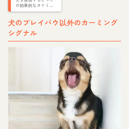
の効果的なタイミン
グと時間は？犬が飼
い主を無視する理由
犬のプレイバウ以外のカーミング
も解説
シグナル