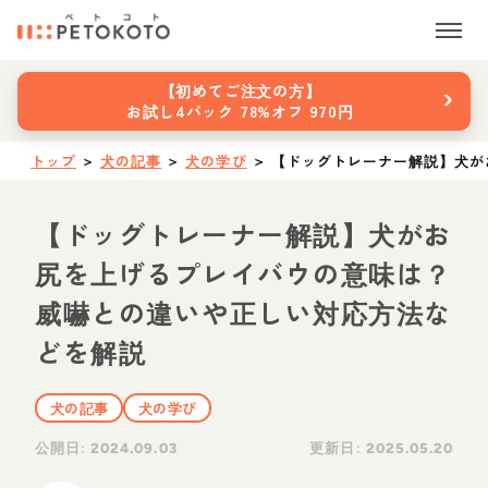
›
【初めてご注文の方】
お試し4パック 78%オフ 970円
トップ
＞
犬の記事
＞
犬の学び
＞
【ドッグトレーナー解説】犬が
【ドッグトレーナー解説】犬がお
尻を上げるプレイバウの意味は？
威嚇との違いや正しい対応方法な
どを解説
犬の記事
犬の学び
公開日:
更新日:
2024.09.03
2025.05.20