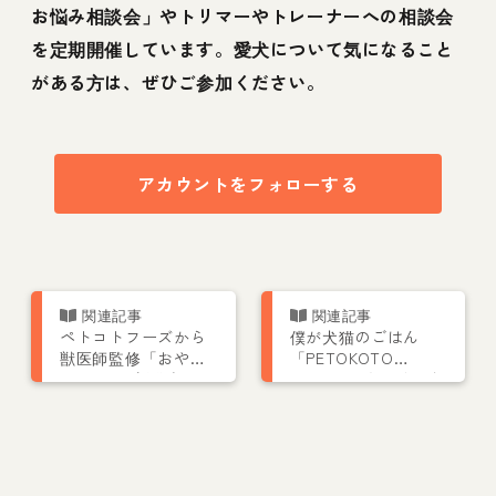
お悩み相談会」やトリマーやトレーナーへの相談会
を定期開催しています。愛犬について気になること
がある方は、ぜひご参加ください。
アカウントをフォローする
ペトコトフーズから
僕が犬猫のごはん
獣医師監修「おや
「PETOKOTO
つ」4種が新発売！フ
FOODS」をつくった
リーズドライで保存
理由｜きっかけは愛
料無添加
犬コルクの「茶色い
豆粒」