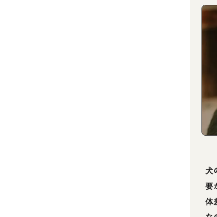
犬
要
体
な