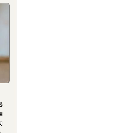
必
個
切
っ