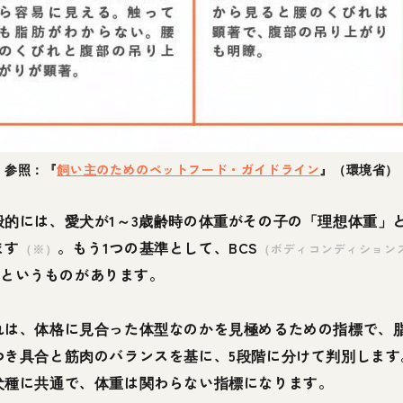
参照：『
飼い主のためのペットフード・ガイドライン
』（環境省）
般的には、愛犬が1～3歳齢時の体重がその子の「理想体重」
ます
。もう1つの基準として、BCS
（※）
（ボディコンディション
というものがあります。
）
れは、体格に見合った体型なのかを見極めるための指標で、
つき具合と筋肉のバランスを基に、5段階に分けて判別します
犬種に共通で、体重は関わらない指標になります。