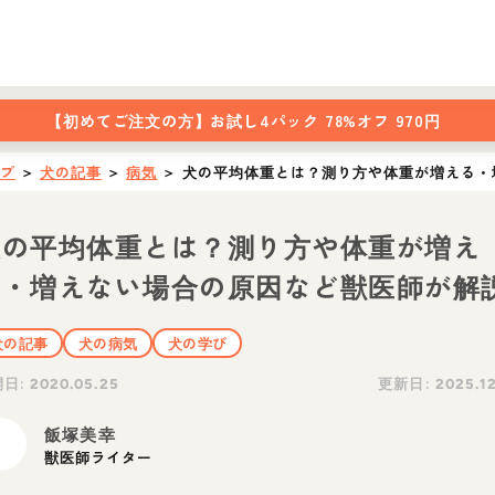
【初めてご注文の方】
お試し4パック 78%オフ 970円
ップ
＞
犬の記事
＞
病気
＞
犬の平均体重とは？測り方や体重が増える・
犬の平均体重とは？測り方や体重が増え
る・増えない場合の原因など獣医師が解
犬の記事
犬の病気
犬の学び
開日:
更新日:
2020.05.25
2025.1
飯塚美幸
獣医師ライター