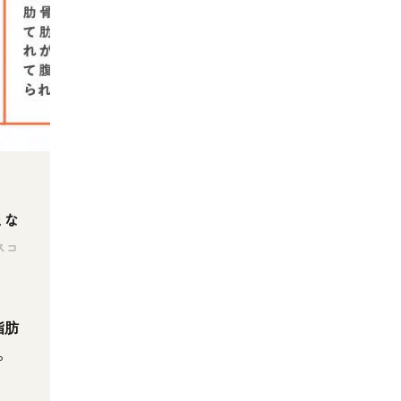
とな
スコ
脂肪
。