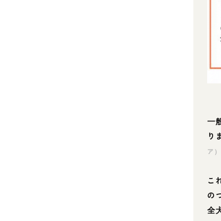
一
り
ア
こ
の
全