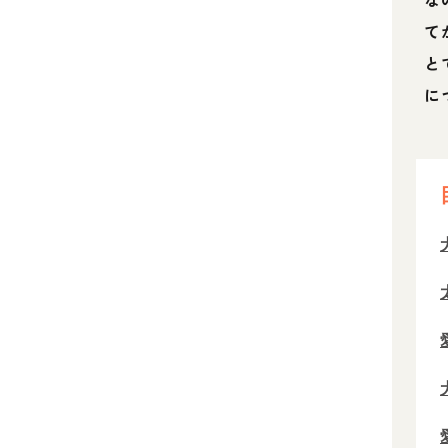
て
と
に