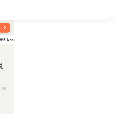
›
増えない場合の原因など獣医師が解説
説
2.09