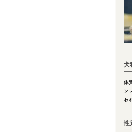
犬
体
ン
わ
性