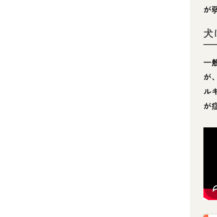
が
犬
一
が
ル
が