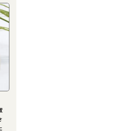
置
さ
に