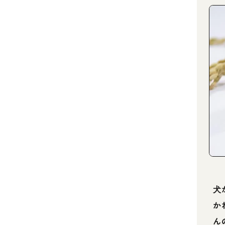
犬
か
ん