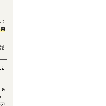
べて
は禁
能
人と
。
、あ
た
む力