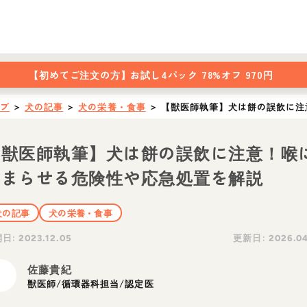
【初めてご注文の方】
お試し4パック 78%オフ 970円
ップ
＞
犬の記事
＞
犬の栄養・食事
＞
【獣医師執筆】犬は餅の誤飲に注
【獣医師執筆】犬は餅の誤飲に注意！喉
詰まらせる危険性や応急処置を解説
犬の記事
犬の栄養・食事
開日:
更新日:
2023.12.05
2026.04
佐藤貴紀
獣医師/循環器科担当/認定医