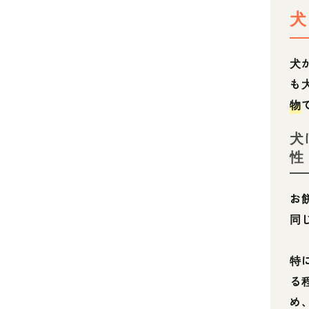
犬
犬
も
物
犬
性
お
同
特
る
め