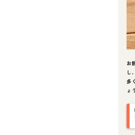
お
し
多
ょ