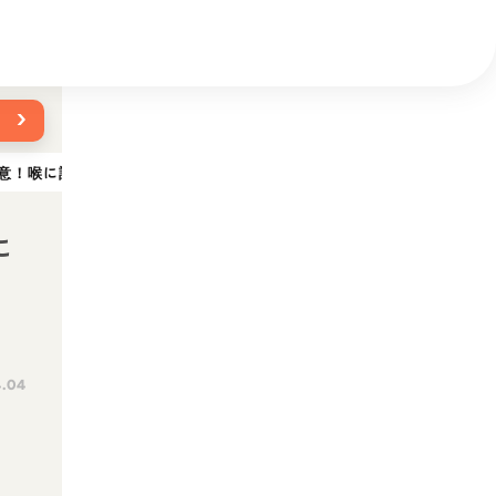
›
意！喉に詰まらせる危険性や応急処置を解説
に
.04