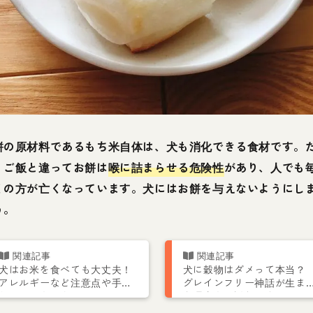
餅の原材料であるもち米自体は、犬も消化できる食材です。
、ご飯と違ってお餅は
喉に詰まらせる危険性
があり、人でも
くの方が亡くなっています。犬にはお餅を与えないようにし
う。
犬はお米を食べても大丈夫！
犬に穀物はダメって本当
アレルギーなど注意点や手作
グレインフリー神話が生ま
りレシピを紹介
た理由を解説します。