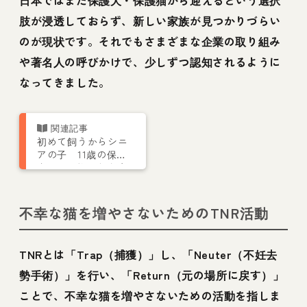
日本ではまだ保護犬・保護猫から迎えるという選択
肢が浸透しておらず、新しい家族が見つかりづらい
のが現状です。それでもさまざまな企業の取り組み
や著名人の呼びかけで、少しずつ認知されるように
なってきました。
初めて飼うからシニ
アの子 11歳の保護
犬に一目惚れした家
族の話【お結びレポ
ート】
不幸な猫を増やさないためのTNR活動
TNRとは「Trap（捕獲）」し、「Neuter（不妊去
勢手術）」を行い、「Return（元の場所に戻す）」
ことで、不幸な猫を増やさないための活動を指しま