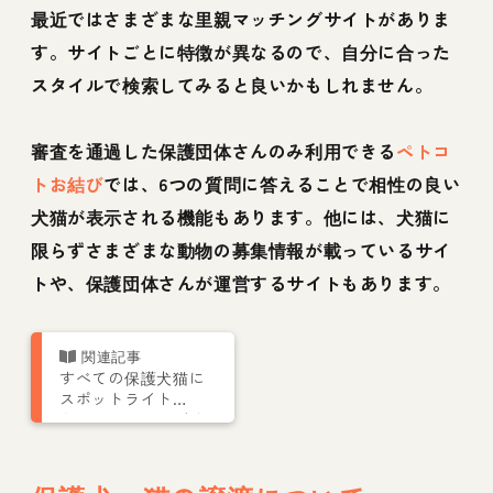
最近ではさまざまな里親マッチングサイトがありま
す。サイトごとに特徴が異なるので、自分に合った
スタイルで検索してみると良いかもしれません。
審査を通過した保護団体さんのみ利用できる
ペトコ
トお結び
では、6つの質問に答えることで相性の良い
犬猫が表示される機能もあります。他には、犬猫に
限らずさまざまな動物の募集情報が載っているサイ
トや、保護団体さんが運営するサイトもあります。
すべての保護犬猫に
スポットライト
を！ マッチングサ
イト「ペトコトお結
び」が新機能「相性
度診断」リリース