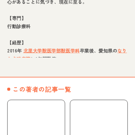
心があることに気づき、現在に至る。
【専門】
行動診療科
【経歴】
2016年
北里大学獣医学部獣医学科
卒業後、愛知県の
なり
た犬猫病院
に3年間勤務。
現在、
NPO法人人と動物の共生センター
にて常勤職員。
同法人にて「
ペット後見互助会とものわ
」という飼育困
難時の受け皿となる事業も担当している。
この著者の記事一覧
WEBページへ