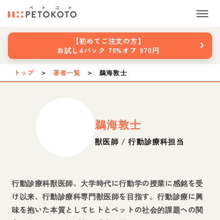
›
【初めてご注文の方】
お試し4パック 78%オフ 970円
トップ
＞
著者一覧
＞
鵜海敦士
鵜海敦士
獣医師 / 行動診療科担当
行動診療科獣医師。大学時代に行動学の授業に感銘を受
け以来、行動診療科専門獣医師を目指す。行動診療に興
味を抱いた本質としてヒトとペットの社会的課題への関