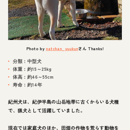
Photo by
natchan_yuukun
さん Thanks!
分類：中型犬
体重：約15～25kg
体高：約46～55cm
寿命：約14年
紀州犬は、紀伊半島の山岳地帯に古くからいる犬種
で、猟犬として活躍していました。
現在では家庭犬のほか、田畑の作物を荒らす動物を