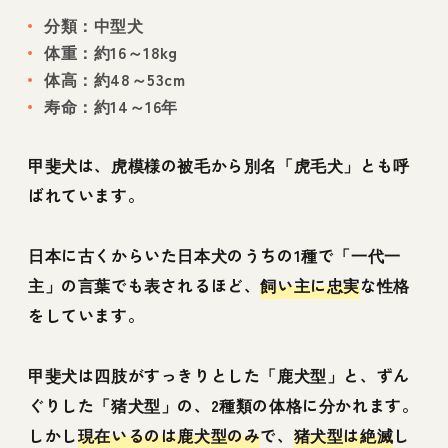
分類：中型犬
体重：約16～18kg
体高：約48～53cm
寿命：約14～16年
甲斐犬は、虎模様の被毛から別名「虎毛犬」とも呼
ばれています。
日本に古くからいた日本犬のうちの1種で「一代一
主」の言葉でも表されるほど、
飼い主に忠実
な性格
をしています。
甲斐犬は四肢がすっきりとした「鹿犬型」と、ずん
ぐりした「猪犬型」の、2種類の体格に分かれます。
しかし
現在いるのは鹿犬型のみ
で、
猪犬型は絶滅
し