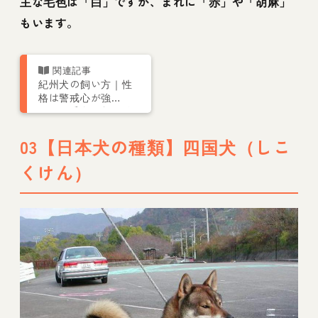
主な毛色は「白」ですが、まれに「赤」や「胡麻」
もいます。
紀州犬の飼い方｜性
格は警戒心が強
い？ 毛色やしつけ
方などトレーナーが
解説
03【日本犬の種類】四国犬（しこ
くけん）