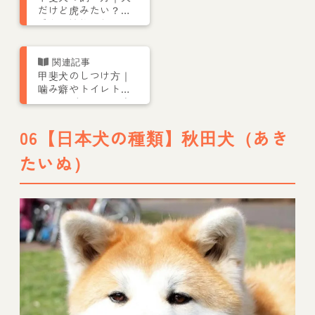
だけど虎みたい？
毛色や性格、しつけ
方について
甲斐犬のしつけ方｜
噛み癖やトイレトレ
ーニングについて専
門家が解説
06【日本犬の種類】秋田犬（あき
たいぬ）