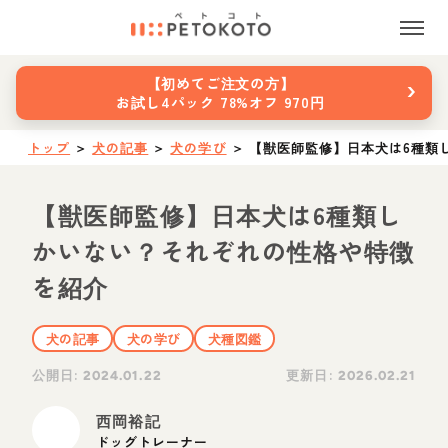
›
【初めてご注文の方】
お試し4パック 78%オフ 970円
トップ
＞
犬の記事
＞
犬の学び
＞
【獣医師監修】日本犬は6種類
【獣医師監修】日本犬は6種類し
かいない？それぞれの性格や特徴
を紹介
犬の記事
犬の学び
犬種図鑑
公開日:
更新日:
2024.01.22
2026.02.21
西岡裕記
ドッグトレーナー