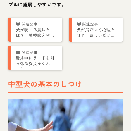
ブルに発展しやすいです。
犬が吠える意味と
犬が飛びつく心理と
は？ 警戒吠えや要
は？ 嬉しいだけで
求吠えなどの理由と
はない理由としつけ
対処法を解説
方をトレーナーが解
説
散歩中にリードを引
っ張る愛犬をなんと
かしたい！ しつけ
方や注意点について
解説
中型犬の基本のしつけ