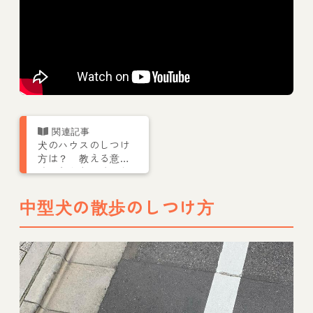
犬のハウスのしつけ
方は？ 教える意
味、入らない時のし
つけのポイントも
中型犬の散歩のしつけ方