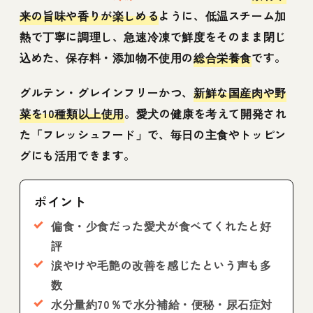
来の旨味や香りが楽しめる
ように、低温スチーム加
熱で丁寧に調理し、急速冷凍で鮮度をそのまま閉じ
込めた、保存料・添加物不使用の
総合栄養食
です。
グルテン・グレインフリーかつ、
新鮮な国産肉や野
菜を10種類以上使用
。愛犬の健康を考えて開発され
た「フレッシュフード」で、毎日の主食やトッピン
グにも活用できます。
ポイント
偏食・少食だった愛犬が食べてくれたと好
評
涙やけや毛艶の改善を感じたという声も多
数
水分量約70％で水分補給・便秘・尿石症対