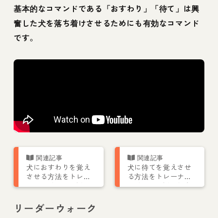
基本的なコマンドである「おすわり」「待て」は興
奮した犬を落ち着けさせるためにも有効なコマンド
です。
犬におすわりを覚え
犬に待てを覚えさせ
させる方法をトレー
る方法をトレーナー
ナーが動画で解説！
が動画で解説！教え
教える意味やタイミ
る意味やタイミング
ングも
も
リーダーウォーク