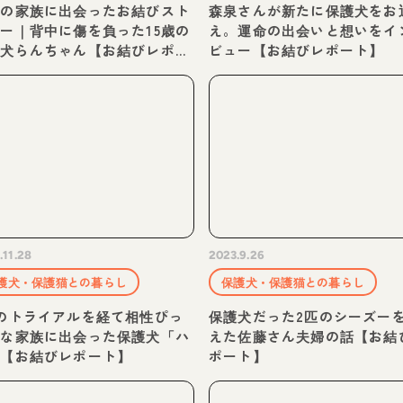
後の家族に出会ったお結びスト
森泉さんが新たに保護犬をお
ー｜背中に傷を負った15歳の
え。運命の出会いと想いをイ
護犬らんちゃん【お結びレポー
ビュー【お結びレポート】
】
.11.28
2023.9.26
護犬・保護猫との暮らし
保護犬・保護猫との暮らし
のトライアルを経て相性ぴっ
保護犬だった2匹のシーズー
りな家族に出会った保護犬「ハ
えた佐藤さん夫婦の話【お結
」【お結びレポート】
ポート】