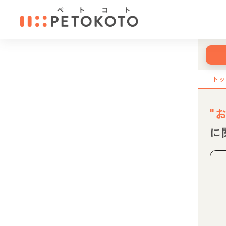
ト
"
に