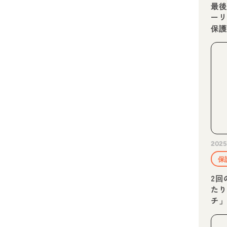
最
ーリ
保
ト
2025
保
2回
た
チ