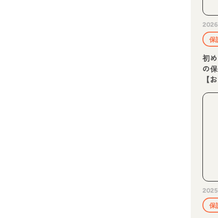
2026
保
初め
の
【
2025
保