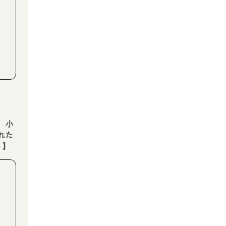
 小
れた
ト】