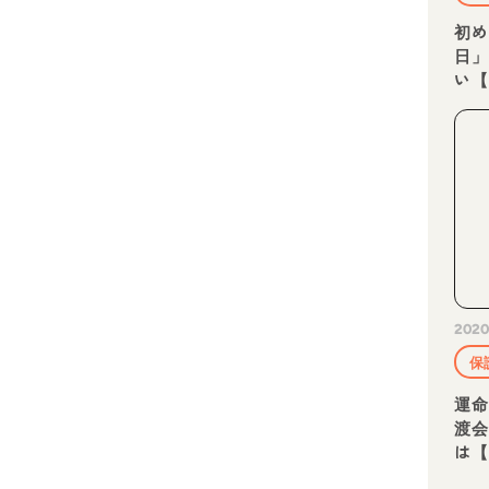
初
日」
い
2020
保
運
渡
は