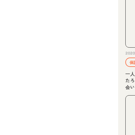
2020
保
一
た
会